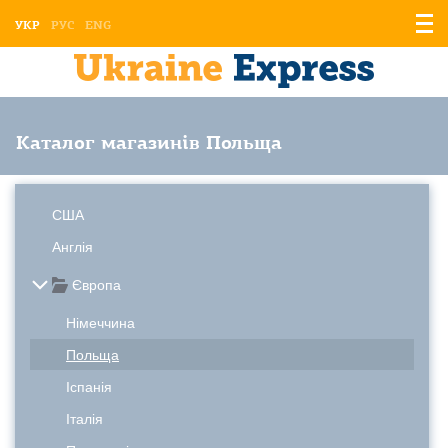
Відо
УКР
РУС
ENG
мен
Каталог магазинів Польща
США
Англія
Європа
Німеччина
Польща
Іспанія
Італія