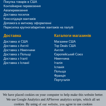
Покупка товарів в США
Контейнерне перевезення
Авіаперевезення
Доставка посилок
Консолідація вантажів
Допомога в митному оформленні
Пересилка крупногабаритних вантажів на палубі
Доставка
Каталоги магазинів
Доставка зі США
Магазини США
Доставка з Англії
Top Deals США
Доставка з Німеччини
Англія
Доставка з Польщі
Європейський Союз
Доставка з Італії
Німеччина
Доставка з Іспанії
Італія
Іспанія
Польща
Франція
Португалія
We have placed cookies on your computer to help make this website better.
Terms of Service
|
Privacy Policy
We use Google Analytics and APServer analytics scripts, which all set
Адреси наших офісів
cookies. By using of our website, you agree to use cookies