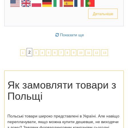
Детальніше
Показати ще
2
1
3
4
5
6
7
8
9
10
11
12
13
Як замовляти товари з
Польщі
Польські товари широко представлені в Україні. Але навіщо
переплачувати, якщо можна купити дешевше, не виходячи
з дому? Завдяки форвардинговим компаніям сьогодні