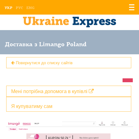
Відо
УКР
РУС
ENG
мен
Доставка з Limango Poland
Повернутися до списку сайтів
Мені потрібна допомога в купівлі
Я купуватиму сам