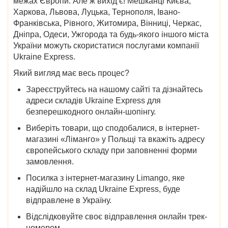
межах Європи. Але ж вихід є! Мешканці
Києва,
Харкова, Львова, Луцька, Тернополя, Івано-
Франківська, Рівного, Житомира, Вінниці, Черкас,
Дніпра, Одеси, Ужгорода
та будь-якого іншого міста
України можуть скористатися послугами компанії
Ukraine Express.
Який вигляд має весь процес?
Зареєструйтесь на нашому сайті та дізнайтесь
адреси складів Ukraine Express для
безперешкодного онлайн-шопінгу.
Виберіть товари, що сподобалися,
в інтернет-
магазині «Ліманго» у Польщі
та вкажіть адресу
європейського складу при заповненні форми
замовлення.
Посилка з інтернет-магазину Limango, яке
надійшло на склад Ukraine Express, буде
відправлене в Україну.
Відслідковуйте своє відправлення онлайн трек-
номером.