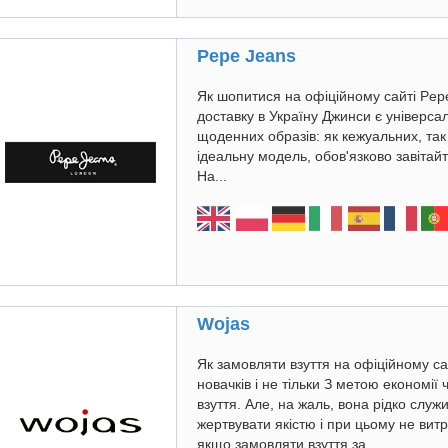
Pepe Jeans
Як шопитися на офіційному сайті Pepe
доставку в Україну Джинси є універс
щоденних образів: як кежуальних, так 
ідеальну модель, обов'язково завітай
На...
Wojas
Як замовляти взуття на офіційному са
новачків і не тільки З метою економі
взуття. Але, на жаль, вона рідко служ
жертвувати якістю і при цьому не ви
якщо замовляти взуття за...