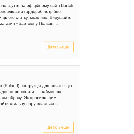
тяче взуття на офіційному сайті Bartek
 оновлювати гардероб потрібно
 цілого статку, можливо. Вирушайте
магазин «Бартек» у Польщі....
Детальніше
 (Poland): інструкція для початківців
ладно переоцінити — найменша
том образу. Як правило, цим
йти стильну пару вдасться в...
Детальніше