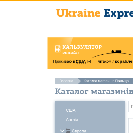
КАЛЬКУЛЯТОР
онлайн
корабле
Проживаю в
літаком
США
Головна
Каталог магазинів Польща
Каталог магазині
США
Англія
Європа