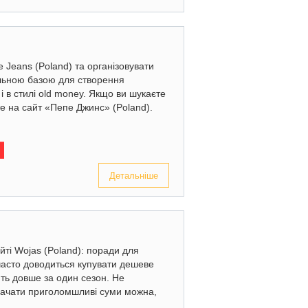
 Jeans (Poland) та організовувати
альною базою для створення
і в стилі old money. Якщо ви шукаєте
те на сайт «Пепе Джинс» (Poland).
Детальніше
йті Wojas (Poland): поради для
ї часто доводиться купувати дешеве
ить довше за один сезон. Не
трачати приголомшливі суми можна,