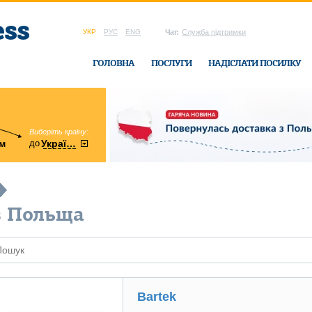
УКР
РУС
ENG
Чат:
Служба підтримки
ГОЛОВНА
ПОСЛУГИ
НАДІСЛАТИ ПОСИЛКУ
Виберіть країну:
область:
до
м
у
України
Вінницька
в офісі Ukrain
в Польща
Bartek