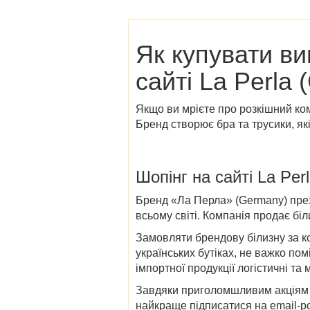
Як купувати в
сайті La Perla
Якщо ви мрієте про розкішний ко
Бренд створює бра та трусики, як
Шопінг на сайті
La Per
Бренд «
Ла Перла» (Germany)
през
всьому світі. Компанія продає біл
Замовляти брендову білизну за ко
українських бутіках, не важко по
імпортної продукції логістичні та
Завдяки приголомшливим акціям 
найкраще підписатися на email-р