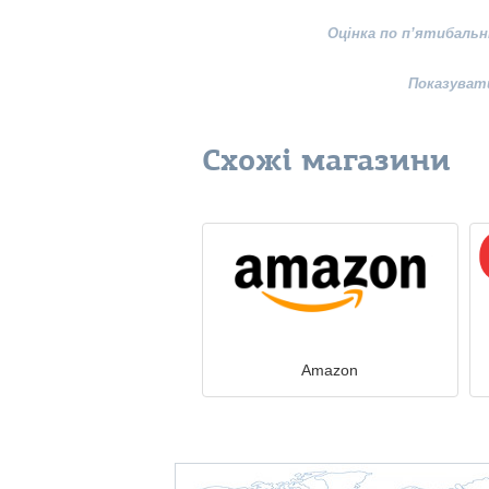
Оцінка по п’ятибальн
Показуват
Схожі магазини
Amazon