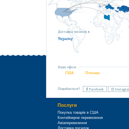
Доставка посилок в
Україну
Наші офіси
США
Польща
Подобається?
Facebook
Instagr
Послуги
Покупка товарів в США
Контейнерне перевезення
Авіаперевезення
Доставка посилок