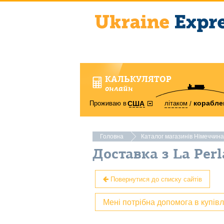
КАЛЬКУЛЯТОР
онлайн
корабле
Проживаю в
літаком
США
Головна
Каталог магазинів Німеччина
Доставка з La Per
Повернутися до списку сайтів
Мені потрібна допомога в купів