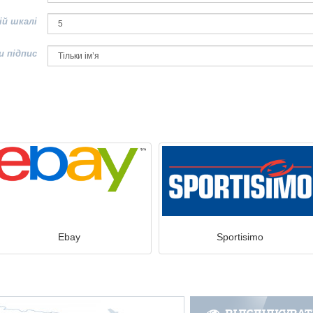
ій шкалі
и підпис
Ebay
Sportisimo