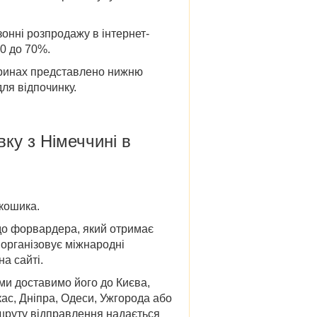
зонні
розпродажу в
інтернет-
30 до 70%.
тринах представлено нижню
ля відпочинку.
авку
з Німеччині в
 кошика.
до форвардера, який отримає
в організовує міжнародні
а сайті.
 ми доставимо його до
Києва,
кас, Дніпра, Одеси, Ужгорода
або
ршруту відправлення надається