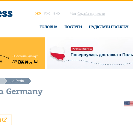
УКР
РУС
ENG
Чат:
Служба підтримки
ГОЛОВНА
ПОСЛУГИ
НАДІСЛАТИ ПОСИЛКУ
Виберіть країну:
область:
до
м
у
України
Вінницька
в офісі Ukrain
La Perla
la Germany
лі