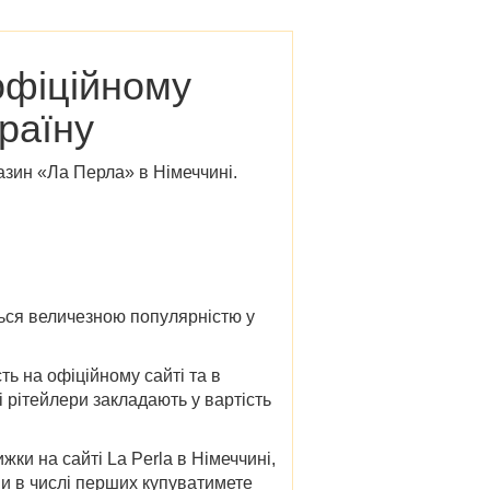
офіційному
раїну
газин
«
Ла Перла» в Німеччині
.
ється величезною популярністю у
ть на офіційному сайті та в
і рітейлери закладають у вартість
ижки
на сайті
La Perla в
Німеччині
,
ви в числі перших купуватимете