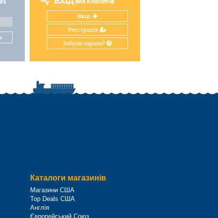
ТИ
ВХІД
для клієнтів
Вхід
Реєстрація
и
Забули пароль?
Каталоги магазинів
Магазини США
Top Deals США
Англія
Європейський Союз