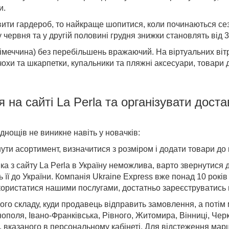
и.
вити гардероб, то найкраще шопитися,
коли починаються
се
у червня та у другій половині грудня знижки становлять від 
імеччина
)
без перебільшень вражаючий. На віртуальних ві
нчохи та шкарпетки, купальники та пляжні аксесуари,
товари
д
я на
сайті
La Perla
та організувати дост
ощів не виникне навіть у новачків:
ути асортимент, визначитися з розміром і додати товари до
ка з
сайту
La Perla в Україну
неможлива, варто звернутися 
ь її до України. Компанія Ukraine Express вже понад 10 рокі
ористатися нашими послугами, достатньо зареєструватись н
го складу, куди продавець відправить замовлення, а потім
ополя, Івано-Франківська, Рівного, Житомира, Вінниці, Чер
ни, вказаного в персональному кабінеті. Для відстеження ма