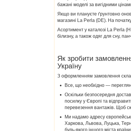
бажані моделі за вигідними цінам
Якщо ви плануєте ґрунтовно оно
магазині
La Perla (DE)
. На початк
Асортимент у
каталозі La Perla (
Н
білизну, а також одяг для сну, па
Як зробити замовленн
Україну
З оформленням замовлення складн
Все, що необхідно — переглян
Оскільки безпосередня
достав
посилку у Європі та відправит
перевезення вантажів. Щоб ск
Ми надамо адресу європейсько
Харкова, Львова, Луцька, Терн
будь-якого іншого міста краї