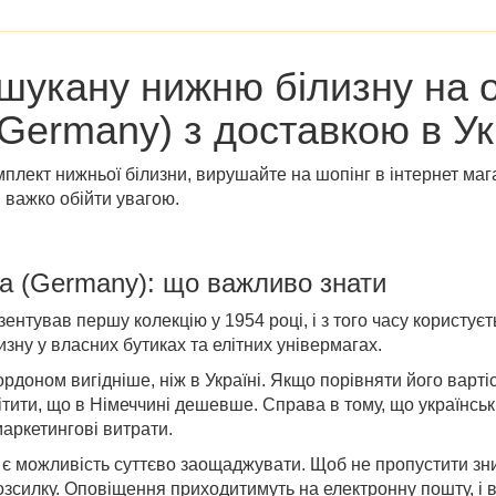
ишукану нижню білизну на
 (Germany)
з доставкою в Ук
мплект нижньої білизни, вирушайте на шопінг в
інтернет ма
і важко обійти увагою.
la (Germany)
: що важливо знати
ентував першу колекцію у 1954 році, і з того часу користу
изну у власних бутиках та елітних універмагах.
рдоном вигідніше, ніж в Україні. Якщо порівняти його вартіс
мітити, що в Німеччині дешевше. Справа в тому, що українськ
 маркетингові витрати.
є можливість суттєво заощаджувати. Щоб не пропустити
зн
озсилку. Оповіщення приходитимуть на електронну пошту, і 