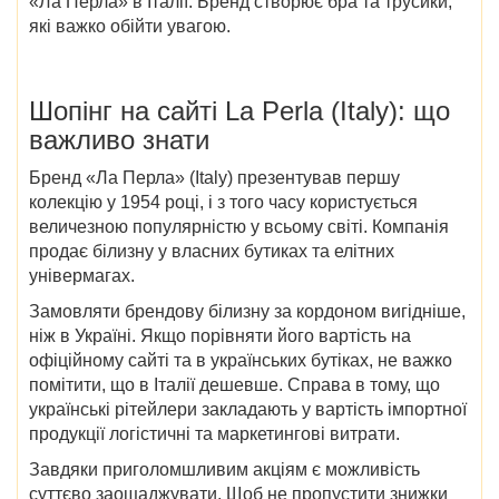
«
Ла Перла» в Італії
. Бренд створює бра та трусики,
які важко обійти увагою.
Шопінг на сайті
La Perla (Italy)
: що
важливо знати
Бренд «
Ла Перла» (Italy)
презентував першу
колекцію у 1954 році, і з того часу користується
величезною популярністю у всьому світі. Компанія
продає білизну у власних бутиках та елітних
універмагах.
Замовляти брендову білизну за кордоном вигідніше,
ніж в Україні. Якщо порівняти його вартість на
офіційному сайті та в українських бутіках, не важко
помітити, що в Італії дешевше. Справа в тому, що
українські рітейлери закладають у вартість імпортної
продукції логістичні та маркетингові витрати.
Завдяки приголомшливим акціям є можливість
суттєво заощаджувати. Щоб не пропустити
знижки