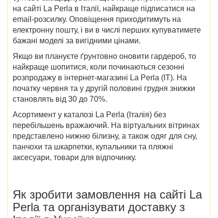
на сайті
La Perla в Італії
, найкраще підписатися на
email-розсилку. Оповіщення приходитимуть на
електронну пошту, і ви в числі перших купуватимете
бажані моделі за вигідними цінами.
Якщо ви плануєте ґрунтовно оновити гардероб, то
найкраще шопитися,
коли починаються
сезонні
розпродажу в
інтернет-магазині
La Perla (IT)
. На
початку червня та у другій половині грудня знижки
становлять від 30 до 70%.
Асортимент у
каталозі La Perla (Італія)
без
перебільшень вражаючий. На віртуальних вітринах
представлено нижню білизну, а також одяг для сну,
панчохи та шкарпетки, купальники та пляжні
аксесуари,
товари
для відпочинку.
Як зробити замовлення на
сайті
La
Perla
та організувати доставку
з