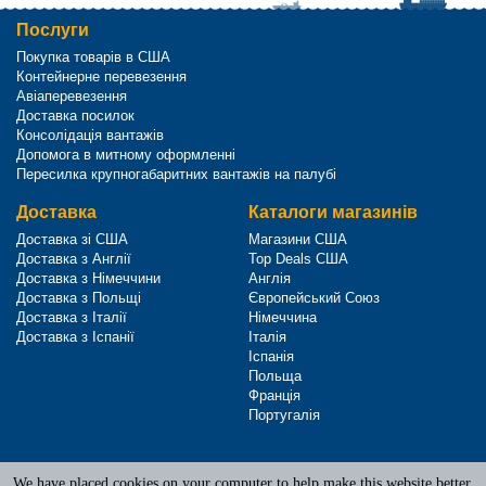
Послуги
Покупка товарів в США
Контейнерне перевезення
Авіаперевезення
Доставка посилок
Консолідація вантажів
Допомога в митному оформленні
Пересилка крупногабаритних вантажів на палубі
Доставка
Каталоги магазинів
Доставка зі США
Магазини США
Доставка з Англії
Top Deals США
Доставка з Німеччини
Англія
Доставка з Польщі
Європейський Союз
Доставка з Італії
Німеччина
Доставка з Іспанії
Італія
Іспанія
Польща
Франція
Португалія
We have placed cookies on your computer to help make this website better.