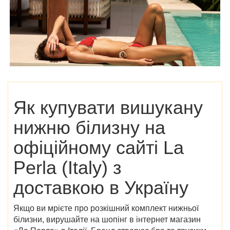
Як купувати вишукану
нижню білизну на
офіційному сайті La
Perla (Italy)
з
доставкою в Україну
Якщо ви мрієте про розкішний комплект нижньої
білизни, вирушайте на шопінг в
інтернет магазин