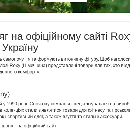
яг на
офіційному сайті Rox
 Україну
 самопочуття та формують витончену фігуру. Щоб наголосит
лозі Roxy (Німеччина)
представлені
товари
для тих, хто від
денного комфорту.
ny)
 у 1990 році. Спочатку компанія спеціалізувалася на виробн
 колекціях стали з'являтися товари для фітнесу та гірськол
 і спортивний одяг, а також взуття та стильні аксесуари.
 шопінг на офіційний сайт: