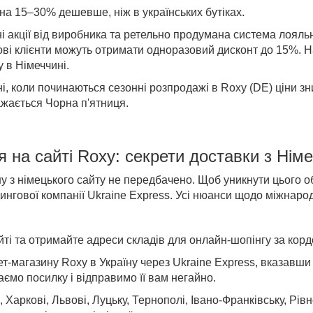
 на 15–30% дешевше, ніж в українських бутіках.
ні акції від виробника та ретельно продумана система лояль
ові клієнти можуть отримати одноразовий дисконт до 15%. Н
 в Німеччині
.
ні,
коли починаються
сезонні
розпродажі в Roxy (DE)
ціни з
жається Чорна п'ятниця.
я на
сайті
Roxy
: секрети доставки
з Німе
ну з німецького сайту не передбачено. Щоб уникнути цього 
нгової компанії Ukraine Express. Усі нюанси щодо міжнарод
ті та отримайте адреси складів для онлайн-шопінгу за кор
ет-магазину
Roxy в Україну
через Ukraine Express, вказавши
мо посилку і відправимо її вам негайно.
, Харкові, Львові, Луцьку, Тернополі, Івано-Франківську, Рів