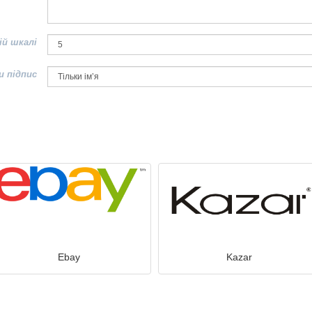
ій шкалі
и підпис
Ebay
Kazar