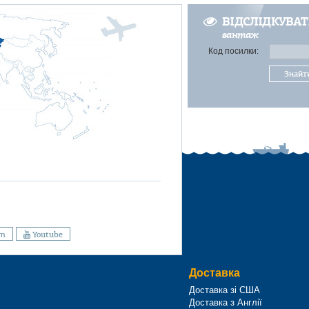
ВІДСЛІДКУВА
вантаж
Код посилки:
Знайт
am
Youtube
Доставка
Доставка зі США
Доставка з Англії