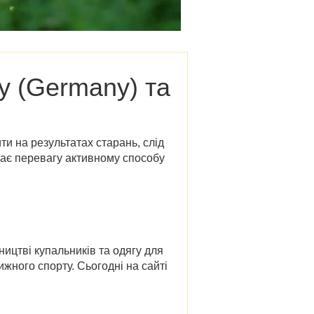
y (Germany)
та
и на результатах старань, слід
дає перевагу активному способу
ицтві купальників та одягу для
ижного спорту. Сьогодні на сайті