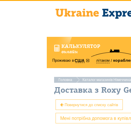
КАЛЬКУЛЯТОР
онлайн
корабле
Проживаю в
літаком
США
Головна
Каталог магазинів Німеччина
Доставка з Roxy 
Повернутися до списку сайтів
Мені потрібна допомога в купів