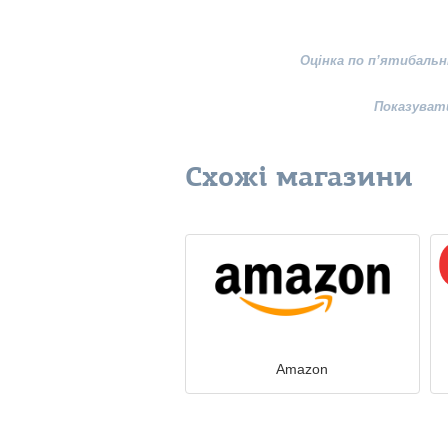
Оцінка по п’ятибальн
Показуват
Схожі магазини
Amazon