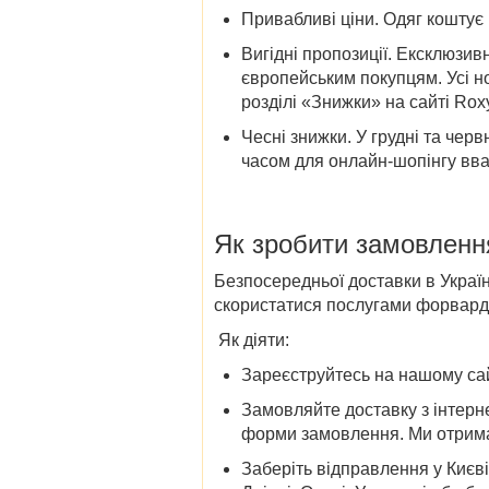
Привабливі ціни
. Одяг коштує
Вигідні пропозиції
. Ексклюзив
європейським покупцям. Усі н
розділі «
Знижки» на
сайті
Roxy
Чесні знижки.
У грудні та черв
часом для онлайн-шопінгу вва
Як зробити замовленн
Безпосередньої доставки в Украї
скористатися послугами форварди
Як діяти:
Зареєструйтесь на нашому сай
Замовляйте
доставку
з інтерн
форми замовлення. Ми отримає
Заберіть відправлення у
Києві