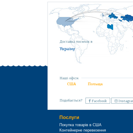
Доставка посилок в
Україну
Наші офіси
США
Польща
Подобається?
Facebook
Instagr
Послуги
Покупка товарів в США
Контейнерне перевезення