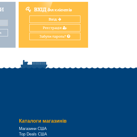
ТИ
ВХІД
для клієнтів
Вхід
Реєстрація
и
Забули пароль?
Каталоги магазинів
Магазини США
Top Deals США