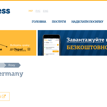
УКР
РУС
ENG
ГОЛОВНА
ПОСЛУГИ
НАДІСЛАТИ ПОСИЛКУ
Виберіть країну:
область:
до
м
у
України
Вінницька
в офісі Ukrain
Roxy
Germany
лі