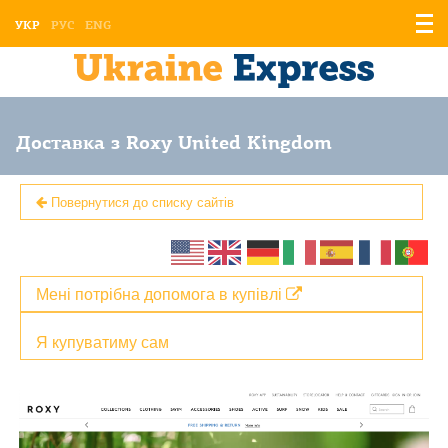
Відо
УКР
РУС
ENG
мен
Доставка з Roxy United Kingdom
Повернутися до списку сайтів
Мені потрібна допомога в купівлі
Я купуватиму сам