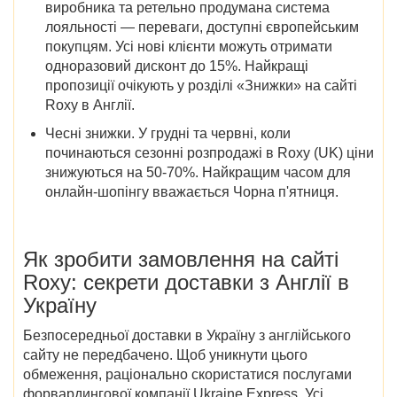
виробника та ретельно продумана система
лояльності — переваги, доступні європейським
покупцям. Усі нові клієнти можуть отримати
одноразовий дисконт до 15%. Найкращі
пропозиції очікують у розділі «
Знижки» на
сайті
Roxy в Англії
.
Чесні знижки.
У грудні та червні,
коли
починаються
сезонні
розпродажі в Roxy (UK)
ціни
знижуються на 50-70%. Найкращим часом для
онлайн-шопінгу вважається Чорна п'ятниця.
Як зробити замовлення на
сайті
Roxy
: секрети доставки
з Англії в
Україну
Безпосередньої доставки в Україну з англійського
сайту не передбачено. Щоб уникнути цього
обмеження, раціонально скористатися послугами
форвардингової компанії Ukraine Express. Усі