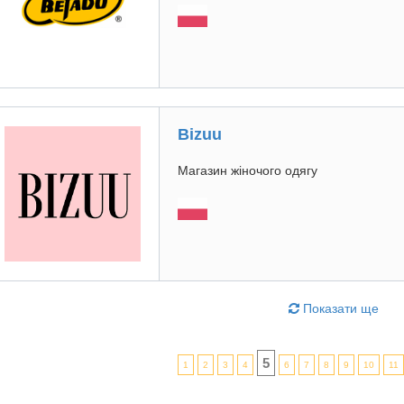
Bizuu
Магазин жіночого одягу
Показати ще
5
1
2
3
4
6
7
8
9
10
11