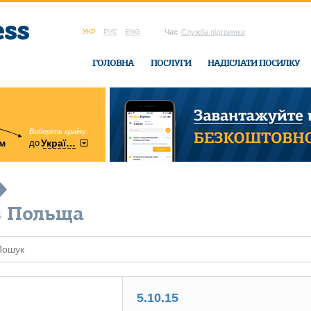
УКР
РУС
ENG
Чат:
Служба підтримки
ГОЛОВНА
ПОСЛУГИ
НАДІСЛАТИ ПОСИЛКУ
Виберіть країну:
область:
до
м
у
України
Вінницька
в офісі Ukrain
в Польща
5.10.15