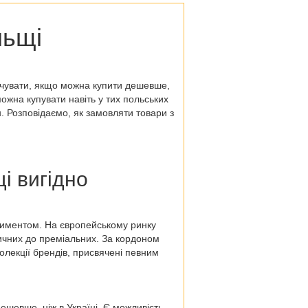
льщі
ачувати, якщо можна купити дешевше,
ожна купувати навіть у тих
польських
н. Розповідаємо, як замовляти
товари з
щі
вигідно
тиментом. На європейському ринку
тичних до преміальних. За кордоном
олекції брендів, присвячені певним
ешевше, ніж в Україні. Є можливість