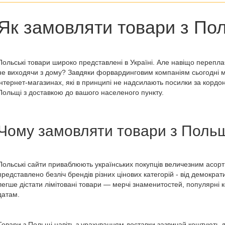
Як замовляти товари з По
Польські товари широко представлені в Україні. Але навіщо перепл
не виходячи з дому? Завдяки форвардинговим компаніям сьогодні м
інтернет-магазинах
, які в принципі не надсилають посилки за кордо
Польщі
з доставкою до вашого населеного пункту.
Чому замовляти
товари з Поль
Польські сайти приваблюють українських покупців величезним асор
представлено безліч брендів різних цінових категорій - від демокра
легше дістати лімітовані товари — мерчі знаменитостей, популярні к
датам.
Товари з Польщі
навіть з урахуванням доставки зазвичай коштують д