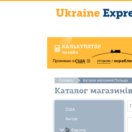
КАЛЬКУЛЯТОР
онлайн
корабле
Проживаю в
літаком
США
Головна
Каталог магазинів Польща
Каталог магазині
США
Англія
Європа