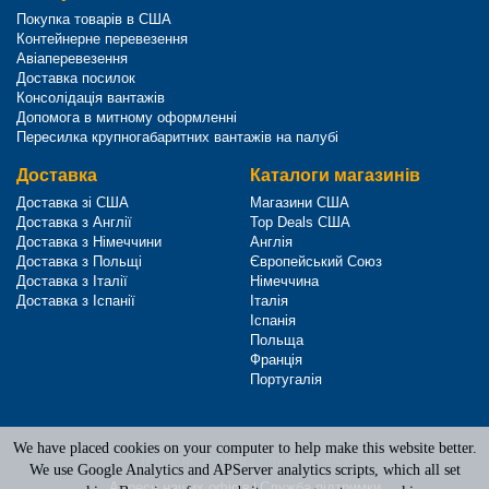
Покупка товарів в США
Контейнерне перевезення
Авіаперевезення
Доставка посилок
Консолідація вантажів
Допомога в митному оформленні
Пересилка крупногабаритних вантажів на палубі
Доставка
Каталоги магазинів
Доставка зі США
Магазини США
Доставка з Англії
Top Deals США
Доставка з Німеччини
Англія
Доставка з Польщі
Європейський Союз
Доставка з Італії
Німеччина
Доставка з Іспанії
Італія
Іспанія
Польща
Франція
Португалія
We have placed cookies on your computer to help make this website better.
Terms of Service
|
Privacy Policy
We use Google Analytics and APServer analytics scripts, which all set
Адреси наших офісів
|
Служба підтримки