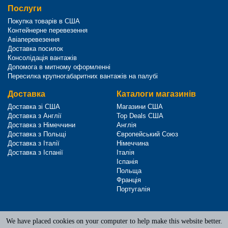
Послуги
Покупка товарів в США
Контейнерне перевезення
Авіаперевезення
Доставка посилок
Консолідація вантажів
Допомога в митному оформленні
Пересилка крупногабаритних вантажів на палубі
Доставка
Каталоги магазинів
Доставка зі США
Магазини США
Доставка з Англії
Top Deals США
Доставка з Німеччини
Англія
Доставка з Польщі
Європейський Союз
Доставка з Італії
Німеччина
Доставка з Іспанії
Італія
Іспанія
Польща
Франція
Португалія
We have placed cookies on your computer to help make this website better.
Terms of Service
|
Privacy Policy