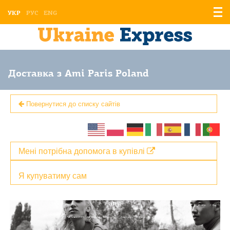
Відо
УКР
РУС
ENG
мен
Доставка з Ami Paris Poland
Повернутися до списку сайтів
Мені потрібна допомога в купівлі
Я купуватиму сам