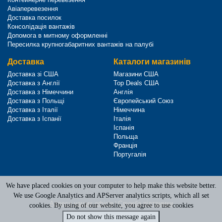
Авіаперевезення
Доставка посилок
Консолідація вантажів
Допомога в митному оформленні
Пересилка крупногабаритних вантажів на палубі
Доставка
Каталоги магазинів
Доставка зі США
Магазини США
Доставка з Англії
Top Deals США
Доставка з Німеччини
Англія
Доставка з Польщі
Європейський Союз
Доставка з Італії
Німеччина
Доставка з Іспанії
Італія
Іспанія
Польща
Франція
Португалія
We have placed cookies on your computer to help make this website better.
Terms of Service
|
Privacy Policy
We use Google Analytics and APServer analytics scripts, which all set
Адреси наших офісів
|
Служба підтримки
cookies. By using of our website, you agree to use cookies
Do not show this message again