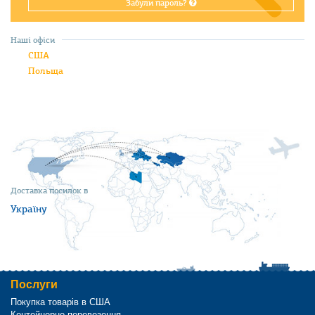
Забули пароль?
Наші офіси
США
Польща
Доставка посилок в
Україну
Послуги
Покупка товарів в США
Контейнерне перевезення