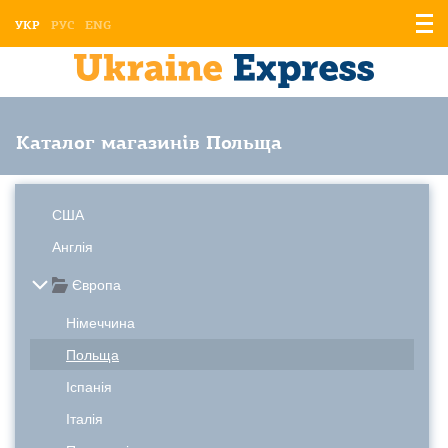
Відо
УКР
РУС
ENG
мен
Каталог магазинів Польща
США
Англія
Європа
Німеччина
Польща
Іспанія
Італія