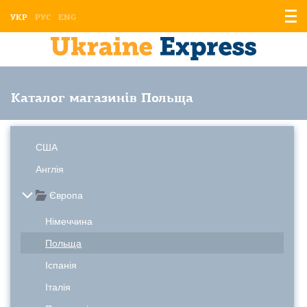
Відо
УКР
РУС
ENG
мен
Каталог магазинів Польща
США
Англія
Європа
Німеччина
Польща
Іспанія
Італія