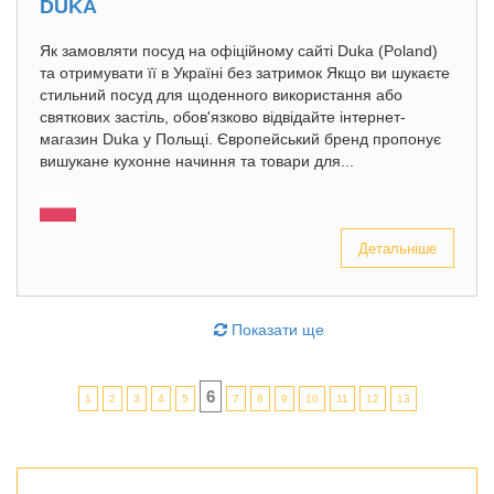
DUKA
Як замовляти посуд на офіційному сайті Duka (Poland)
та отримувати її в Україні без затримок Якщо ви шукаєте
стильний посуд для щоденного використання або
святкових застіль, обов'язково відвідайте інтернет-
магазин Duka у Польщі. Європейський бренд пропонує
вишукане кухонне начиння та товари для...
Детальніше
Показати ще
6
1
2
3
4
5
7
8
9
10
11
12
13