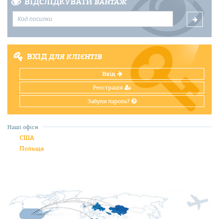
ВІДСЛІДКУВАТИ
ВАНТАЖ
ВХІД
ДЛЯ КЛІЄНТІВ
Вхід
Реєстрація
Забули пароль?
Наші офіси
США
Польща