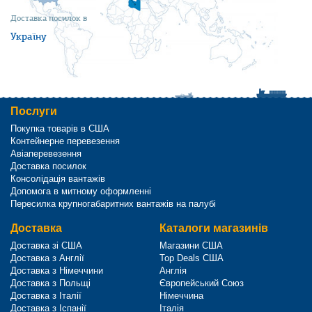
Доставка посилок в
Україну
Послуги
Покупка товарів в США
Контейнерне перевезення
Авіаперевезення
Доставка посилок
Консолідація вантажів
Допомога в митному оформленні
Пересилка крупногабаритних вантажів на палубі
Доставка
Каталоги магазинів
Доставка зі США
Магазини США
Доставка з Англії
Top Deals США
Доставка з Німеччини
Англія
Доставка з Польщі
Європейський Союз
Доставка з Італії
Німеччина
Доставка з Іспанії
Італія