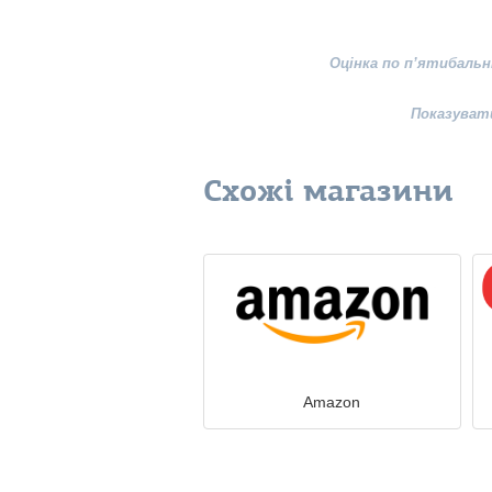
Оцінка по п’ятибальн
Показуват
Схожі магазини
Amazon