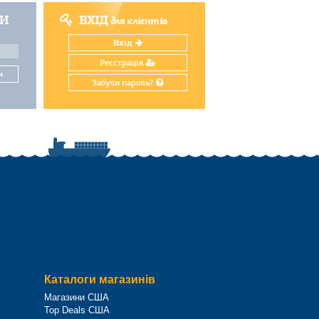
ТИ
ВХІД
для клієнтів
Вхід
Реєстрація
и
Забули пароль?
Каталоги магазинів
Магазини США
Top Deals США