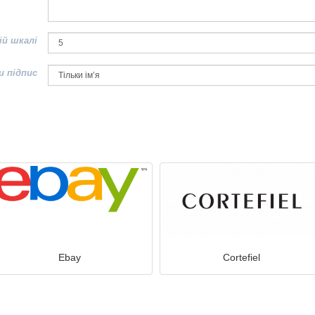
ій шкалі
и підпис
Ebay
Cortefiel