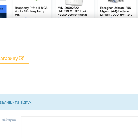
магазину
залишити відгук
 відгука