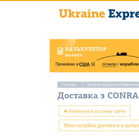
КАЛЬКУЛЯТОР
онлайн
корабле
Проживаю в
літаком
США
Головна
Каталог магазинів Німеччина
Доставка з CONR
Повернутися до списку сайтів
Мені потрібна допомога в купів