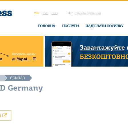
УКР
РУС
ENG
Чат:
Служба підтримки
ГОЛОВНА
ПОСЛУГИ
НАДІСЛАТИ ПОСИЛКУ
Виберіть країну:
область:
до
м
у
України
Вінницька
в офісі Ukrain
CONRAD
AD Germany
лі