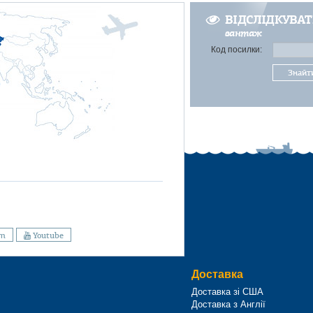
ВІДСЛІДКУВА
вантаж
Код посилки:
Знайт
am
Youtube
Доставка
Доставка зі США
Доставка з Англії