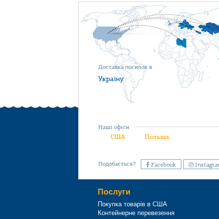
Доставка посилок в
Україну
Наші офіси
США
Польща
Подобається?
Facebook
Instagr
Послуги
Покупка товарів в США
Контейнерне перевезення