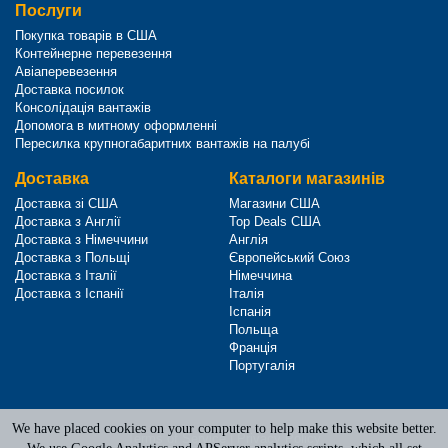
Послуги
Покупка товарів в США
Контейнерне перевезення
Авіаперевезення
Доставка посилок
Консолідація вантажів
Допомога в митному оформленні
Пересилка крупногабаритних вантажів на палубі
Доставка
Каталоги магазинів
Доставка зі США
Магазини США
Доставка з Англії
Top Deals США
Доставка з Німеччини
Англія
Доставка з Польщі
Європейський Союз
Доставка з Італії
Німеччина
Доставка з Іспанії
Італія
Іспанія
Польща
Франція
Португалія
We have placed cookies on your computer to help make this website better.
Terms of Service
|
Privacy Policy