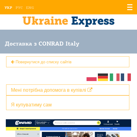
Відо
УКР
РУС
ENG
мен
Доставка з CONRAD Italy
Повернутися до списку сайтів
Мені потрібна допомога в купівлі
Я купуватиму сам