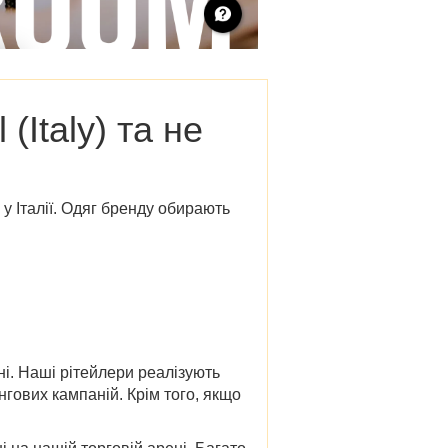
(Italy)
та не
 Італії.
Одяг бренду обирають
ні. Наші рітейлери реалізують
нгових кампаній. Крім того, якщо