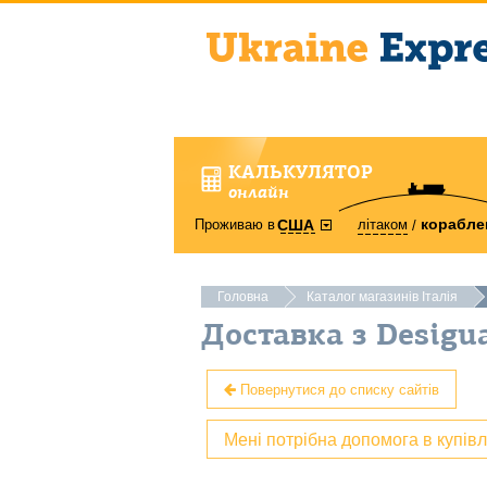
КАЛЬКУЛЯТОР
онлайн
корабле
Проживаю в
літаком
США
Головна
Каталог магазинів Італія
Доставка з Desigua
Повернутися до списку сайтів
Мені потрібна допомога в купів