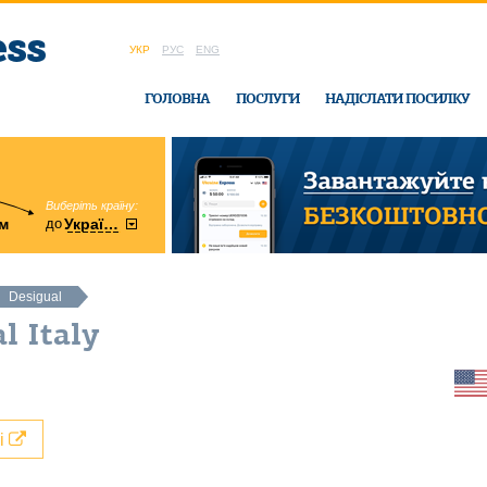
УКР
РУС
ENG
ГОЛОВНА
ПОСЛУГИ
НАДІСЛАТИ ПОСИЛКУ
Виберіть країну:
область:
до
м
у
України
Вінницька
в офісі Ukrain
Desigual
l Italy
лі