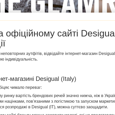
на
офіційному сайті Desigual 
ії
 неповторних аутфітів, відвідайте
інтернет-магазин Desigual у
ою індивідуальність.
нет-магазині
Desigual (Italy)
обіцяє чимало переваг:
у ринку вартість брендових речей значно нижча, ніж в Украї
ми націнками, пов'язаними з логістикою та запуском маркети
я розпродажі в Desigual (IT)
, можна суттєво заощадити.