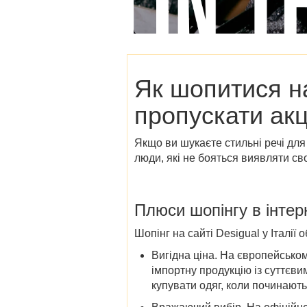
Як шопитися 
пропускати акц
Якщо ви шукаєте стильні речі для
люди, які не бояться виявляти св
Плюси шопінгу в інтер
Шопінг на сайті Desigual у Італії 
Вигідна ціна
. На європейськом
імпортну продукцію із суттєви
купувати одяг,
коли починаютьс