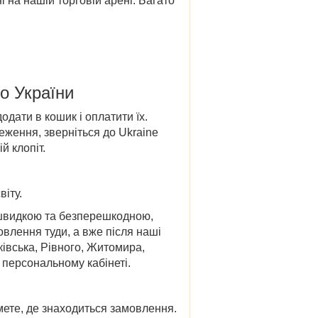
і на нашій торговій арені. Багато
до України
дати в кошик і оплатити їх.
ження, зверніться до Ukraine
й клопіт.
віту.
а швидкою та безперешкодною,
овлення туди, а вже після наші
ківська, Рівного, Житомира,
в персональному кабінеті.
ете, де знаходиться замовлення.