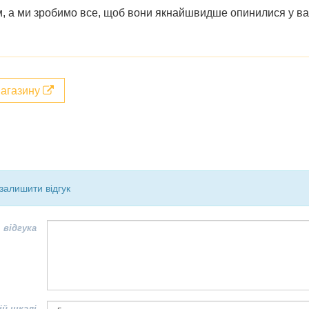
ом, а ми зробимо все, щоб вони якнайшвидше опинилися у в
магазину
залишити відгук
 відгука
ій шкалі