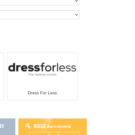
Dress For Less
ТИ
ВХІД
для клієнтів