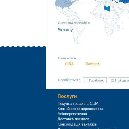
Доставка посилок в
Україну
Наші офіси
США
Польща
Подобається?
Facebook
Instagr
Послуги
Покупка товарів в США
Контейнерне перевезення
Авіаперевезення
Доставка посилок
Консолідація вантажів