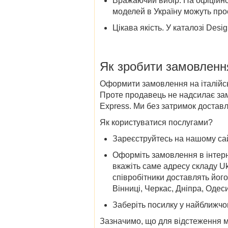
Вражаючий вибір
. На офіційн
моделей в Україну можуть про
Цікава якість
. У
каталозі Desigu
Як зробити замовленн
Оформити замовлення на італійськ
Проте продавець не надсилає зам
Express. Ми без затримок доставл
Як користуватися послугами?
Зареєструйтесь на нашому сайт
Оформіть замовлення в інтерн
вкажіть саме адресу складу Uk
співробітники доставлять йог
Вінниці, Черкас, Дніпра, Одес
Заберіть посилку у найближчо
Зазначимо, що для відстеження м