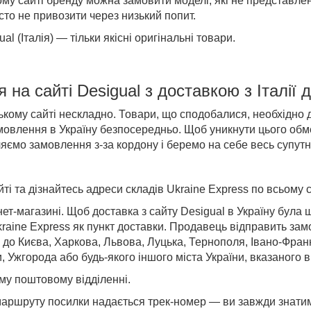
ому сайті бренду можна замовити моделі, які не представлен
сто не привозити через низький попит.
al (Італія)
— тільки якісні оригінальні
товари
.
я на
сайті
Desigual
з доставкою
з Італії 
ому сайті нескладно. Товари, що сподобалися, необхідно до
овлення в Україну безпосередньо. Щоб уникнути цього обме
яємо замовлення з-за кордону і беремо на себе весь супутні
і та дізнайтесь адреси складів Ukraine Express по всьому с
ет-магазині. Щоб доставка з сайту Desigual в Україну бул
raine Express як пункт доставки. Продавець відправить зам
о до
Києва, Харкова, Львова, Луцька, Тернополя, Івано-Фран
и, Ужгорода
або будь-якого іншого міста України, вказаного 
му поштовому відділенні.
аршруту посилки надається трек-номер — ви завжди знатим