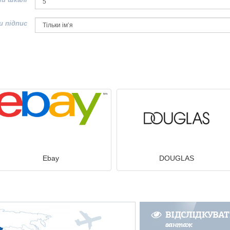
и підпис
Ebay
DOUGLAS
ВІДСЛІДКУВА
вантаж