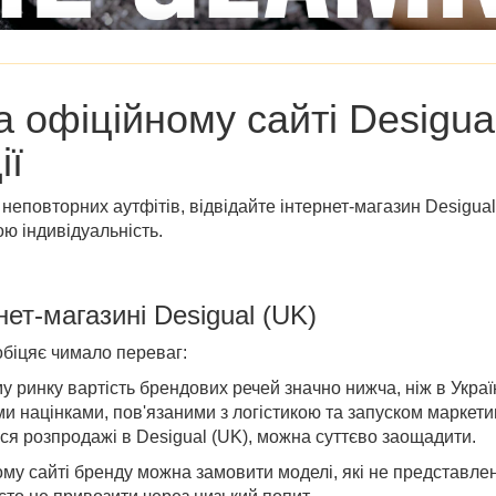
на
офіційному сайті Desigua
ії
 неповторних аутфітів, відвідайте
інтернет-магазин Desigual 
ою індивідуальність.
нет-магазині
Desigual (UK)
 обіцяє чимало переваг:
у ринку вартість брендових речей значно нижча, ніж в Украї
ми націнками, пов'язаними з логістикою та запуском маркети
ся розпродажі в Desigual (UK)
, можна суттєво заощадити.
ому сайті бренду можна замовити моделі, які не представлен