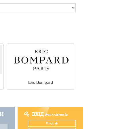
Eric Bompard
ТИ
ВХІД
для клієнтів
Вхід