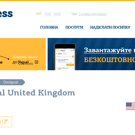
УКР
РУС
ENG
Чат:
Служба підтримки
ГОЛОВНА
ПОСЛУГИ
НАДІСЛАТИ ПОСИЛКУ
Виберіть країну:
область:
до
м
у
України
Вінницька
в офісі Ukrain
Desigual
al United Kingdom
лі