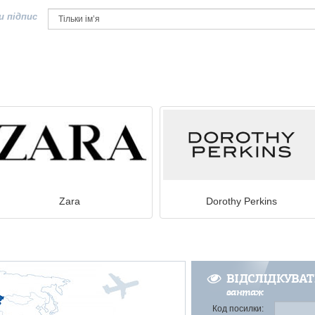
и підпис
Zara
Dorothy Perkins
ВІДСЛІДКУВА
вантаж
Код посилки: