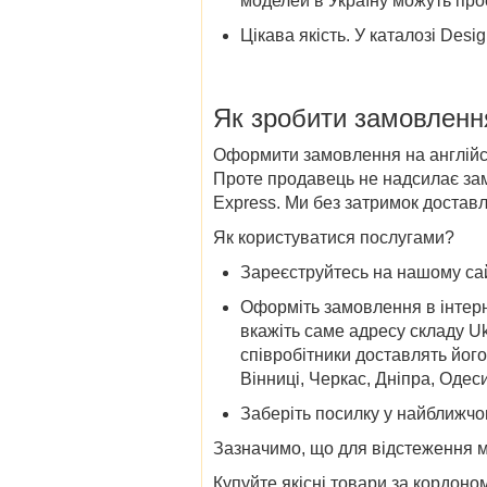
моделей в Україну можуть про
Цікава якість
. У
каталозі Desig
Як зробити замовленн
Оформити замовлення на англійськ
Проте продавець не надсилає зам
Express. Ми без затримок доставл
Як користуватися послугами?
Зареєструйтесь на нашому сайт
Оформіть замовлення в інтерн
вкажіть саме адресу складу Uk
співробітники доставлять йог
Вінниці, Черкас, Дніпра, Одес
Заберіть посилку у найближчо
Зазначимо, що для відстеження м
Купуйте якісні товари за кордон