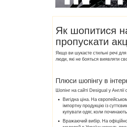
Як шопитися 
пропускати акц
Якщо ви шукаєте стильні речі для
люди, які не бояться виявляти св
Плюси шопінгу в інтер
Шопінг на сайті Desigual у Англії
Вигідна ціна
. На європейськом
імпортну продукцію із суттєви
купувати одяг,
коли починають
Вражаючий вибір
. На офіційн