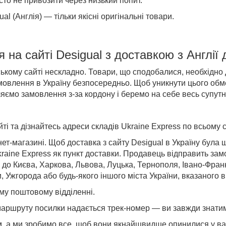
сто не привозити через низький попит.
ual (Англія)
— тільки якісні оригінальні
товари
.
я на
сайті
Desigual
з доставкою
з Англії
ому сайті нескладно. Товари, що сподобалися, необхідно до
овлення в Україну безпосередньо. Щоб уникнути цього обме
яємо замовлення з-за кордону і беремо на себе весь супутні
і та дізнайтесь адреси складів Ukraine Express по всьому с
ет-магазині. Щоб доставка з сайту Desigual в Україну бул
raine Express як пункт доставки. Продавець відправить зам
о до
Києва, Харкова, Львова, Луцька, Тернополя, Івано-Фран
и, Ужгорода
або будь-якого іншого міста України, вказаного 
му поштовому відділенні.
аршруту посилки надається трек-номер — ви завжди знатим
ом, а ми зробимо все, щоб вони якнайшвидше опинилися у в