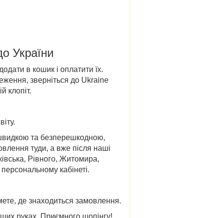
 до України
дати в кошик і оплатити їх.
ження, зверніться до Ukraine
й клопіт.
віту.
а швидкою та безперешкодною,
овлення туди, а вже після наші
ківська, Рівного, Житомира,
в персональному кабінеті.
ете, де знаходиться замовлення.
аших руках. Приємного шопінгу!