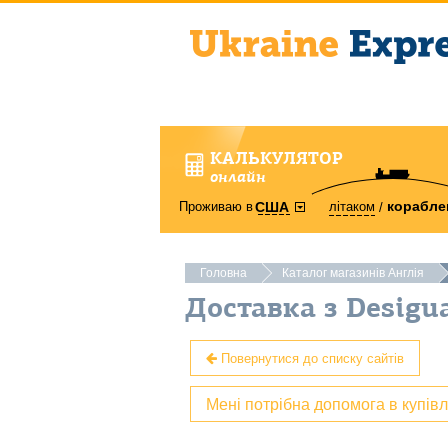
КАЛЬКУЛЯТОР
онлайн
корабле
Проживаю в
літаком
США
Головна
Каталог магазинів Англія
Доставка з Desigu
Повернутися до списку сайтів
Мені потрібна допомога в купів