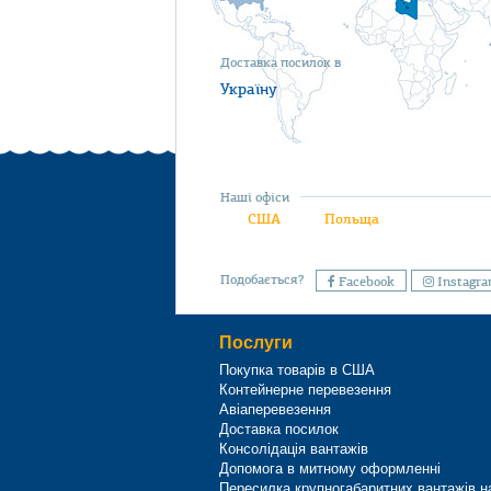
Доставка посилок в
Україну
Наші офіси
США
Польща
Подобається?
Facebook
Instagr
Послуги
Покупка товарів в США
Контейнерне перевезення
Авіаперевезення
Доставка посилок
Консолідація вантажів
Допомога в митному оформленні
Пересилка крупногабаритних вантажів н