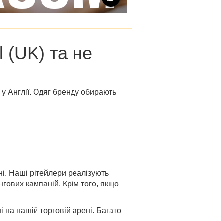
l (UK)
та не
у Англії.
Одяг бренду обирають
ні. Наші рітейлери реалізують
нгових кампаній. Крім того, якщо
і на нашій торговій арені. Багато