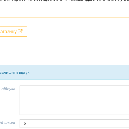
магазину
залишити відгук
 відгука
ій шкалі