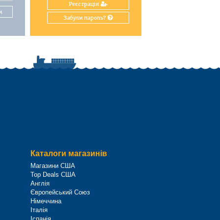
Реєстрація
и
Забули пароль?
Каталоги магазинів
Магазини США
Top Deals США
Англія
Європейський Союз
Німеччина
Італія
Іспанія