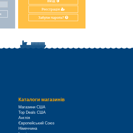
Вхід
Реєстрація
и
Забули пароль?
Каталоги магазинів
Магазини США
Top Deals США
Англія
Європейський Союз
Німеччина