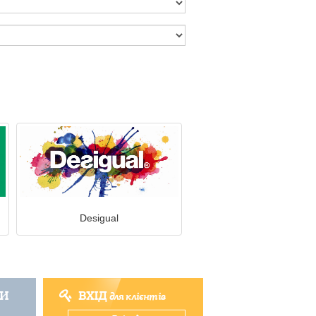
Desigual
ТИ
ВХІД
для клієнтів