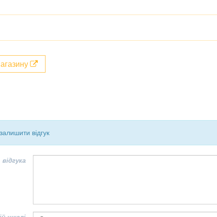
магазину
залишити відгук
 відгука