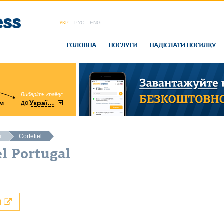
УКР
РУС
ENG
ГОЛОВНА
ПОСЛУГИ
НАДІСЛАТИ ПОСИЛКУ
Виберіть країну:
область:
до
м
у
України
Вінницька
в офісі Ukrain
я
Cortefiel
el Portugal
лі