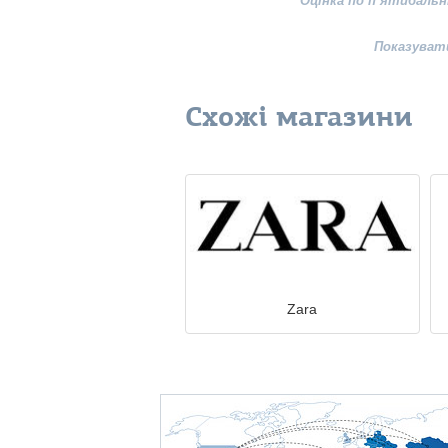
Оцінка по п’ятибальн
Показуват
Схожі магазини
Zara