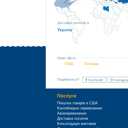
Доставка посилок в
Україну
Наші офіси
США
Польща
Подобається?
Facebook
Instagr
Послуги
Покупка товарів в США
Контейнерне перевезення
Авіаперевезення
Доставка посилок
Консолідація вантажів