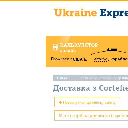
КАЛЬКУЛЯТОР
онлайн
корабле
Проживаю в
літаком
США
Головна
Каталог магазинів Португалі
Доставка з Cortefi
Повернутися до списку сайтів
Мені потрібна допомога в купів