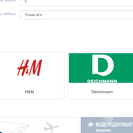
ій шкалі
и підпис
H&M
Deichmann
ВІДСЛІДКУВА
вантаж