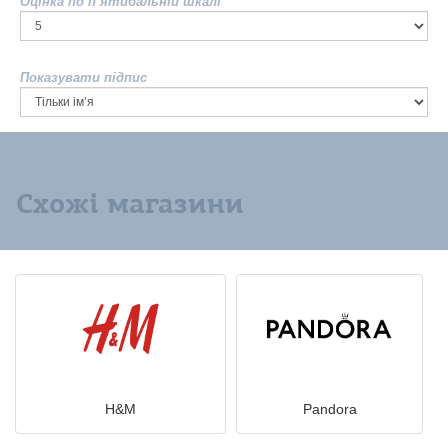
Оцінка по п’ятибальній шкалі
Показувати підпис
Схожі магазини
H&M
Pandora