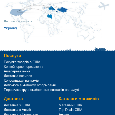
Доставка посилок в
Україну
Послуги
Покупка товарів в США
Контейнерне перевезення
Авіаперевезення
Доставка посилок
Консолідація вантажів
Допомога в митному оформленні
Пересилка крупногабаритних вантажів на палубі
Доставка
Каталоги магазинів
Доставка зі США
Магазини США
Доставка з Англії
Top Deals США
Доставка з Німеччини
Англія