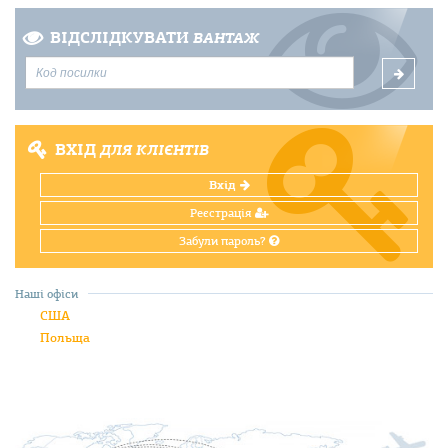
ВІДСЛІДКУВАТИ
ВАНТАЖ
ВХІД
ДЛЯ КЛІЄНТІВ
Вхід
Реєстрація
Забули пароль?
Наші офіси
США
Польща