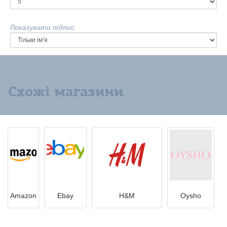
Показувати підпис
Схожі магазини
Amazon
Ebay
H&M
Oysho