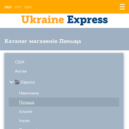
Відо
УКР
РУС
ENG
мен
Каталог магазинів Польща
США
Англія
Європа
Німеччина
Польща
Іспанія
Італія