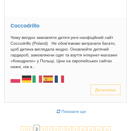
Coccodrillo
Чому вигідно замовляти дитячі речі наофіційний сайт
Coccodrillo (Poland) Не обов'язково витрачати багато,
щоб дитина виглядала модно. Оновлюйте дитячий
гардероб, замовляючи одяг та взуття інтернет-магазині
«Кокодрило» у Польщі. Ціни на європейських сайтах
нижчі, ніж в...
Детальніше
Показати ще
3
1
2
4
5
6
7
8
9
10
11
12
13