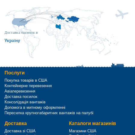
Доставка посилок в
Україну
Послуги
Покупка товарів в США
Контейнерне перевезення
Авіаперевезення
Доставка посилок
Консолідація вантажів
Допомога в митному оформленні
Пересилка крупногабаритних вантажів на палубі
Доставка
Каталоги магазинів
Доставка зі США
Магазини США