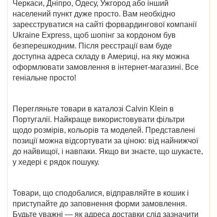
Черкаси, Дніпро, Одесу, Ужгород
або інший
населений пункт дуже просто. Вам необхідно
зареєструватися на сайті форвардингової компанії
Ukraine Express, щоб шопінг за кордоном був
безперешкодним. Після реєстрації вам буде
доступна адреса складу в Америці, на яку можна
оформлювати замовлення в інтернет-магазині. Все
геніальне просто!
Перегляньте товари в
каталозі Calvin Klein в
Португалії
. Найкраще використовувати фільтри
щодо розмірів, кольорів та моделей. Представлені
позиції можна відсортувати за ціною: від найнижчої
до найвищої, і навпаки. Якщо ви знаєте, що шукаєте,
у хедері є рядок пошуку.
Товари, що сподобалися, відправляйте в кошик і
приступайте до заповнення форми замовлення.
Будьте уважні — як адреса доставки слід зазначити