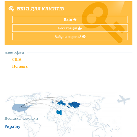
ВХІД
ДЛЯ КЛІЄНТІВ
Вхід
Реєстрація
Забули пароль?
Наші офіси
США
Польща
Доставка посилок в
Україну