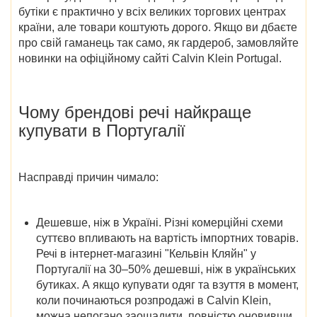
бутіки є практично у всіх великих торгових центрах
країни, але товари коштують дорого. Якщо ви дбаєте
про свій гаманець так само, як гардероб, замовляйте
новинки на
офіційному сайті Calvin Klein Portugal
.
Чому брендові речі найкраще
купувати в Португалії
Насправді причин чимало:
Дешевше, ніж в Україні
. Різні комерційні схеми
суттєво впливають на вартість імпортних товарів.
Речі в
інтернет-магазині "Кельвін Кляйн" у
Португалії
на 30–50% дешевші, ніж в українських
бутиках. А якщо купувати одяг та взуття в момент,
коли починаються розпродажі в Calvin Klein
,
можна непогано заощадити, повністю оновивши