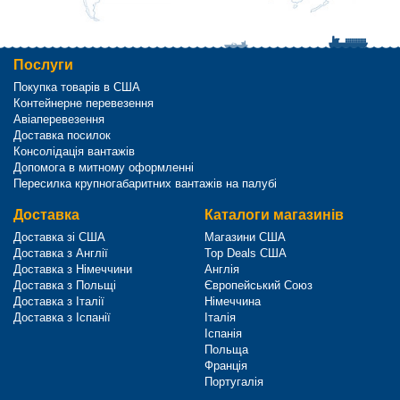
Послуги
Покупка товарів в США
Контейнерне перевезення
Авіаперевезення
Доставка посилок
Консолідація вантажів
Допомога в митному оформленні
Пересилка крупногабаритних вантажів на палубі
Доставка
Каталоги магазинів
Доставка зі США
Магазини США
Доставка з Англії
Top Deals США
Доставка з Німеччини
Англія
Доставка з Польщі
Європейський Союз
Доставка з Італії
Німеччина
Доставка з Іспанії
Італія
Іспанія
Польща
Франція
Португалія