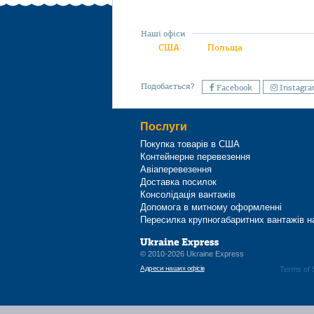
Наші офіси
США
Польща
Подобається?
Facebook
Instagr
Послуги
Покупка товарів в США
Контейнерне перевезення
Авіаперевезення
Доставка посилок
Консолідація вантажів
Допомога в митному оформленні
Пересилка крупногабаритних вантажів н
© 2010-2026 Ukraine Express
Адреси наших офісів
Terms of 