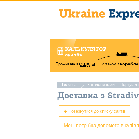
КАЛЬКУЛЯТОР
онлайн
корабле
Проживаю в
літаком
США
Головна
Каталог магазинів Португалі
Доставка з Stradiv
Повернутися до списку сайтів
Мені потрібна допомога в купів