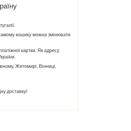
країну
угалії.
 У самому кошику можна змінювати
платіжної картки. Як адресу
країни.
івному, Житомирі, Вінниці,
ну доставку!