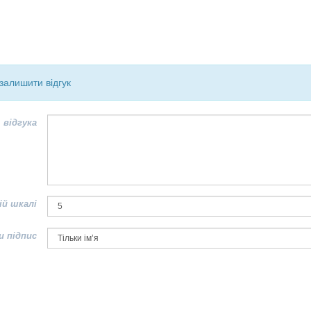
залишити відгук
 відгука
ій шкалі
и підпис