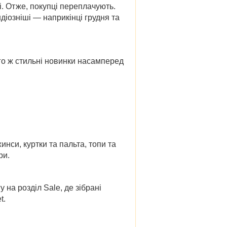
і. Отже, покупці переплачують.
ндіозніші — наприкінці грудня та
ого ж стильні новинки насамперед
инси, куртки та пальта, топи та
ри.
на розділ Sale, де зібрані
et
.