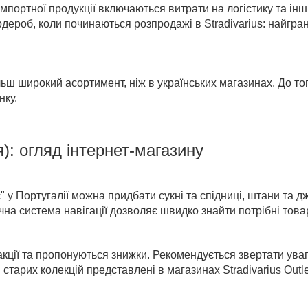
імпортної продукції включаються витрати на логістику та інш
рдероб,
коли починаються розпродажі в Stradivarius
: найгра
льш широкий асортимент, ніж в українських магазинах. До т
нку.
я)
: огляд інтернет-магазину
" у Португалії
можна придбати сукні та спідниці, штани та дж
чна система навігації дозволяє швидко знайти потрібні това
кції та пропонуються знижки. Рекомендується звертати увагу 
зі старих колекцій представлені в магазинах
Stradivarius Outl