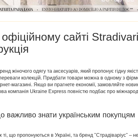
а
офіційному сайті Stradivar
рукція
бренд жіночого одягу та аксесуарів, який пропонує гідну якіс
 переваги колекцій. Придбати товари можна в одному з фірмо
ернет-магазині. Якщо ви прагнете економії, замовляйте нов
ва компанія Ukraine Express повністю подбає про міжнарод
що важливо знати українським покупцям
ж ті, що пропонуються в Україні, та бренд "Страдіваріус" – н