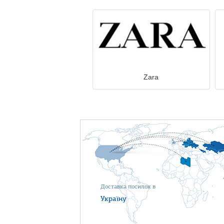
Zara
Доставка посилок в
Україну