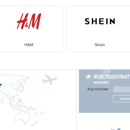
H&M
Shein
ВІДСЛІДКУВА
вантаж
Код посилки:
Знайт