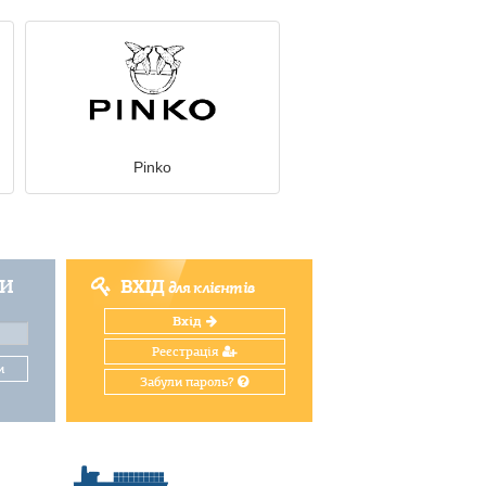
Pinko
ТИ
ВХІД
для клієнтів
Вхід
Реєстрація
и
Забули пароль?