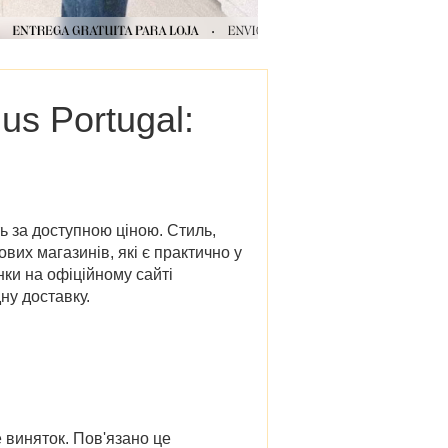
ius Portugal
:
ть за доступною ціною. Стиль,
вих магазинів, які є практично у
инки на
офіційному сайті
ну доставку.
е виняток. Пов'язано це