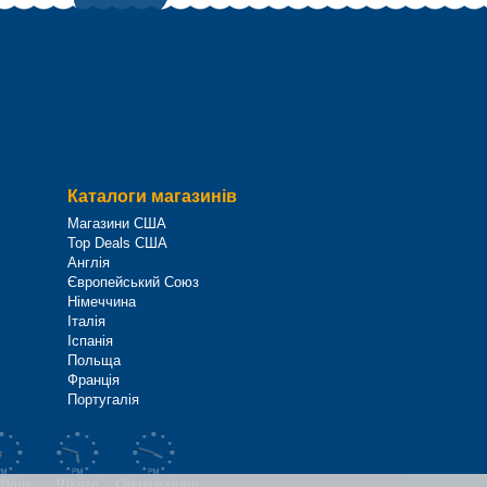
Каталоги магазинів
Магазини США
Top Deals США
Англія
Європейський Союз
Німеччина
Італія
Іспанія
Польща
Франція
Португалія
Йорк,
Чікаго
Сакраменто,