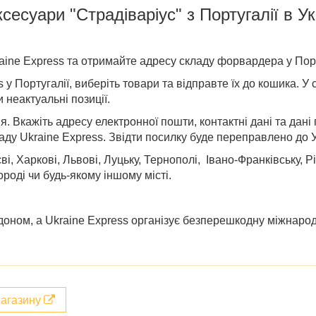
сесуари "Страдіваріус" з Португалії в У
aine Express та отримайте адресу складу форвардера у Порт
us у Португалії, виберіть товари та відправте їх до кошика.
и неактуальні позиції.
 Вкажіть адресу електронної пошти, контактні дані та дані 
аду Ukraine Express. Звідти посилку буде переправлено до У
ві, Харкові, Львові, Луцьку, Тернополі, Івано-Франківську, Р
ороді
чи будь-якому іншому місті.
оном, а Ukraine Express організує безперешкодну міжнарод
магазину