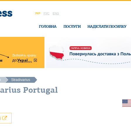
УКР
РУС
ENG
ГОЛОВНА
ПОСЛУГИ
НАДІСЛАТИ ПОСИЛКУ
Виберіть країну:
область:
до
м
у
України
Вінницька
в офісі Ukrain
я
Stradivarius
arius Portugal
лі