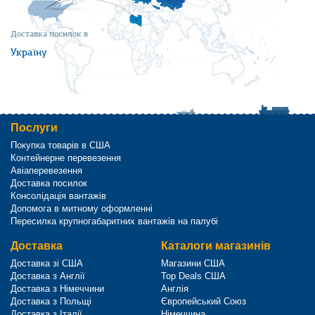
Доставка посилок в
Україну
Послуги
Покупка товарів в США
Контейнерне перевезення
Авіаперевезення
Доставка посилок
Консолідація вантажів
Допомога в митному оформленні
Пересилка крупногабаритних вантажів на палубі
Доставка
Каталоги магазинів
Доставка зі США
Магазини США
Доставка з Англії
Top Deals США
Доставка з Німеччини
Англія
Доставка з Польщі
Європейський Союз
Доставка з Італії
Німеччина