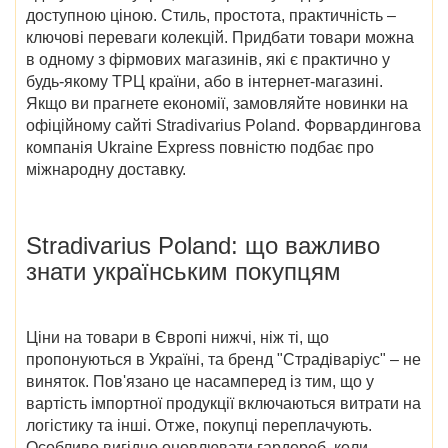
доступною ціною. Стиль, простота, практичність –
ключові переваги колекцій. Придбати товари можна
в одному з фірмових магазинів, які є практично у
будь-якому ТРЦ країни, або в інтернет-магазині.
Якщо ви прагнете економії, замовляйте новинки на
офіційному сайті Stradivarius Poland
. Форвардингова
компанія Ukraine Express повністю подбає про
міжнародну доставку.
Stradivarius Poland
: що важливо
знати українським покупцям
Ціни на товари в Європі нижчі, ніж ті, що
пропонуються в Україні, та бренд "Страдіваріус" – не
виняток. Пов'язано це насамперед із тим, що у
вартість імпортної продукції включаються витрати на
логістику та інші. Отже, покупці переплачують.
Особливо вигідно оновлювати гардероб,
коли