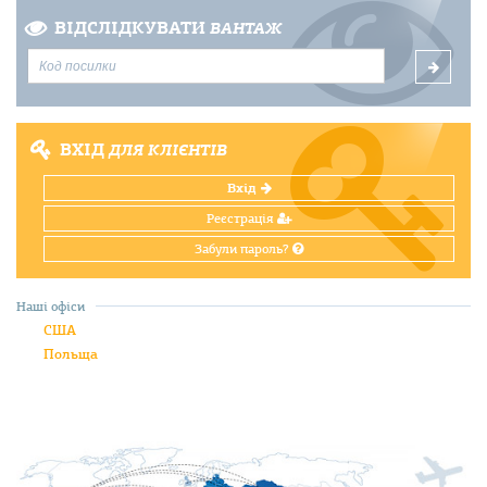
ВІДСЛІДКУВАТИ
ВАНТАЖ
ВХІД
ДЛЯ КЛІЄНТІВ
Вхід
Реєстрація
Забули пароль?
Наші офіси
США
Польща