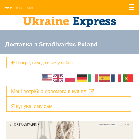
Відо
УКР
РУС
ENG
мен
Доставка з Stradivarius Poland
Повернутися до списку сайтів
Мені потрібна допомога в купівлі
Я купуватиму сам