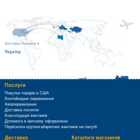
Доставка посилок в
Україну
Послуги
Покупка товарів в США
Контейнерне перевезення
Авіаперевезення
Доставка посилок
Консолідація вантажів
Допомога в митному оформленні
Пересилка крупногабаритних вантажів на палубі
Доставка
Каталоги магазинів