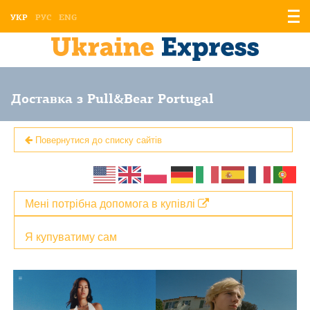
Відо
УКР
РУС
ENG
мен
Доставка з Pull&Bear Portugal
Повернутися до списку сайтів
Мені потрібна допомога в купівлі
Я купуватиму сам