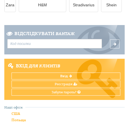
Zara
H&M
Stradivarius
Shein
ВІДСЛІДКУВАТИ
ВАНТАЖ
ВХІД
ДЛЯ КЛІЄНТІВ
Вхід
Реєстрація
Забули пароль?
Наші офіси
США
Польща