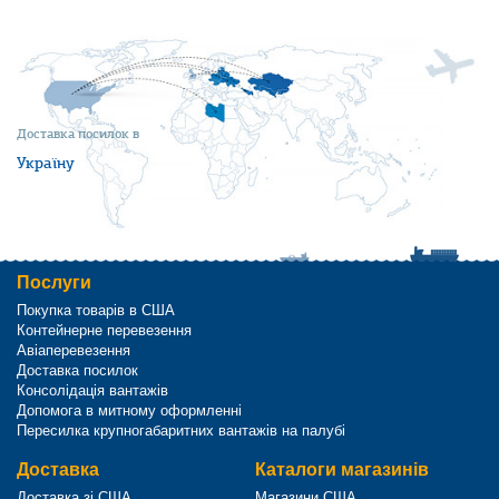
Доставка посилок в
Україну
Послуги
Покупка товарів в США
Контейнерне перевезення
Авіаперевезення
Доставка посилок
Консолідація вантажів
Допомога в митному оформленні
Пересилка крупногабаритних вантажів на палубі
Доставка
Каталоги магазинів
Доставка зі США
Магазини США