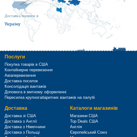
Доставка посилок в
Україну
Послуги
Покупка товарів в США
Контейнерне перевезення
Авіаперевезення
Доставка посилок
Консолідація вантажів
Допомога в митному оформленні
Пересилка крупногабаритних вантажів на палубі
Доставка
Каталоги магазинів
Доставка зі США
Магазини США
Доставка з Англії
Top Deals США
Доставка з Німеччини
Англія
Доставка з Польщі
Європейський Союз