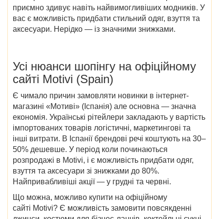
приємно здивує навіть найвимогливіших модників. У
вас є можливість придбати стильний одяг, взуття та
аксесуари. Нерідко — із значними знижками.
Усі нюанси шопінгу на офіційному
сайті Motivi (Spain)
Є чимало причин замовляти новинки в інтернет-
магазині «Мотиві» (Іспанія) але основна — значна
економія. Українські рітейлери закладають у вартість
імпортованих товарів логістичні, маркетингові та
інші витрати. В Іспанії брендові речі коштують на 30–
50% дешевше. У період коли починаються
розпродажі в Motivi, і є можливість придбати одяг,
взуття та аксесуари зі знижками до 80%.
Найпривабливіші акції — у грудні та червні.
Що можна, можливо купити на офіційному
сайті Motivi? Є можливість замовити повсякденні
джинси, костюми для бізнес-ланчів, коктейльні сукні