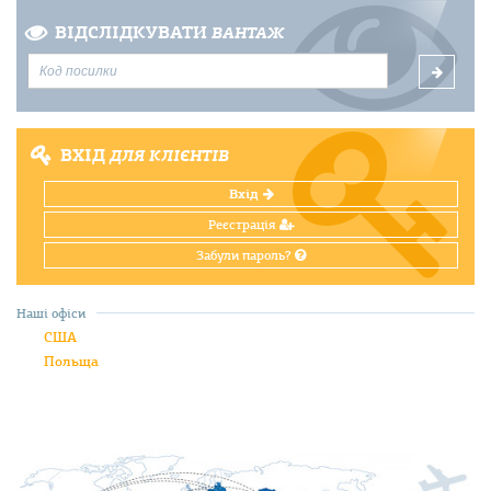
ВІДСЛІДКУВАТИ
ВАНТАЖ
ВХІД
ДЛЯ КЛІЄНТІВ
Вхід
Реєстрація
Забули пароль?
Наші офіси
США
Польща