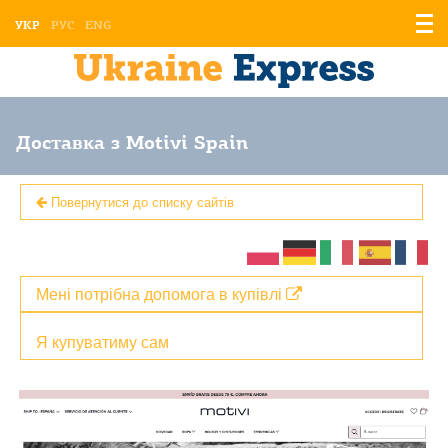
Відо
УКР
РУС
ENG
мен
Доставка з Motivi Spain
Повернутися до списку сайтів
Мені потрібна допомога в купівлі
Я купуватиму сам