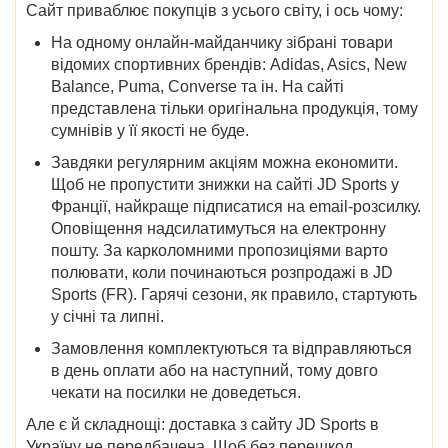
Сайт приваблює покупців з усього світу, і ось чому:
На одному онлайн-майданчику зібрані товари
відомих спортивних брендів: Adidas, Asics, New
Balance, Puma, Converse та ін. На сайті
представлена тільки оригінальна продукція, тому
сумнівів у її якості не буде.
Завдяки регулярним акціям можна економити.
Щоб не пропустити
знижки
на сайті
JD Sports у
Франції
, найкраще підписатися на email-розсилку.
Оповіщення надсилатимуться на електронну
пошту. За карколомними пропозиціями варто
полювати,
коли починаються розпродажі в JD
Sports (FR)
. Гарячі сезони, як правило, стартують
у січні та липні.
Замовлення комплектуються та відправляються
в день оплати або на наступний, тому довго
чекати на посилки не доведеться.
Але є й складнощі:
доставка
з сайту
JD Sports в
Україну
не передбачена. Щоб без перешкод