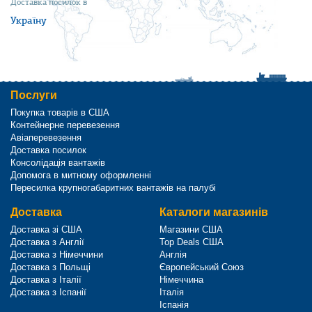
Доставка посилок в
Україну
Послуги
Покупка товарів в США
Контейнерне перевезення
Авіаперевезення
Доставка посилок
Консолідація вантажів
Допомога в митному оформленні
Пересилка крупногабаритних вантажів на палубі
Доставка
Каталоги магазинів
Доставка зі США
Магазини США
Доставка з Англії
Top Deals США
Доставка з Німеччини
Англія
Доставка з Польщі
Європейський Союз
Доставка з Італії
Німеччина
Доставка з Іспанії
Італія
Іспанія