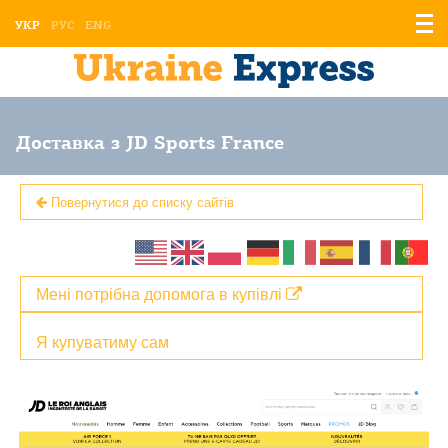
Відо
УКР
РУС
ENG
мен
Доставка з JD Sports France
Повернутися до списку сайтів
Мені потрібна допомога в купівлі
Я купуватиму сам