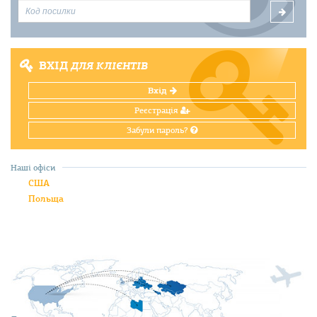
ВХІД
ДЛЯ КЛІЄНТІВ
Вхід
Реєстрація
Забули пароль?
Наші офіси
США
Польща