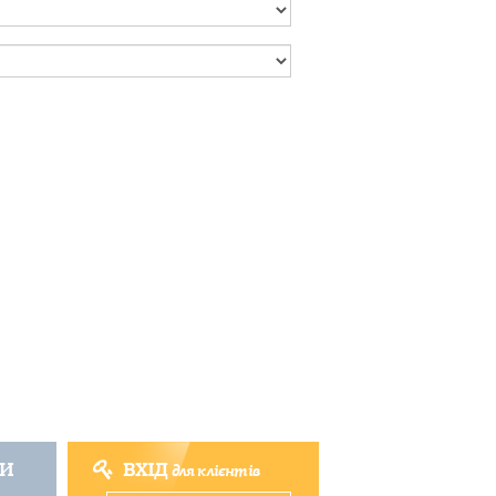
ТИ
ВХІД
для клієнтів