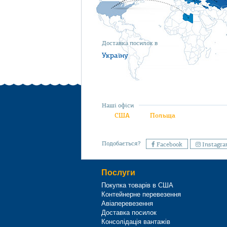
Доставка посилок в
Україну
Наші офіси
США
Польща
Подобається?
Facebook
Instagr
Послуги
Покупка товарів в США
Контейнерне перевезення
Авіаперевезення
Доставка посилок
Консолідація вантажів