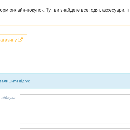
м онлайн-покупок. Тут ви знайдете все: одяг, аксесуари, ігр
магазину
залишити відгук
 відгука