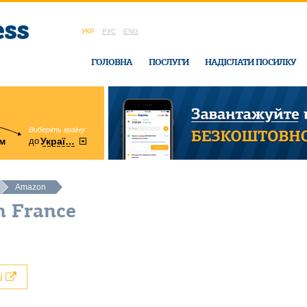
УКР
РУС
ENG
ГОЛОВНА
ПОСЛУГИ
НАДІСЛАТИ ПОСИЛКУ
Виберіть країну:
область:
до
м
у
України
Вінницька
в офісі Ukrain
Amazon
n France
лі