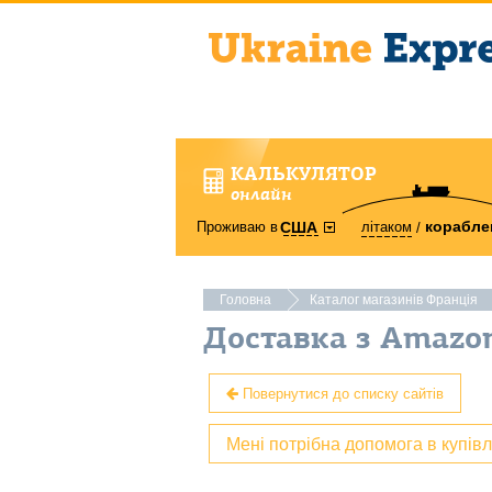
КАЛЬКУЛЯТОР
онлайн
корабле
Проживаю в
літаком
США
Головна
Каталог магазинів Франція
Доставка з Amazo
Повернутися до списку сайтів
Мені потрібна допомога в купів