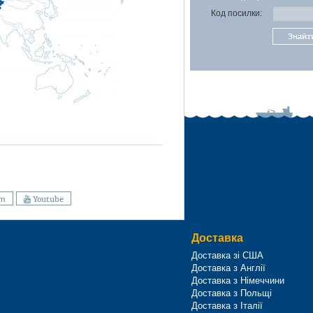
Код посилки:
Знайт
am
Youtube
Доставка
Доставка зі США
Доставка з Англії
Доставка з Німеччини
Доставка з Польщі
Доставка з Італії