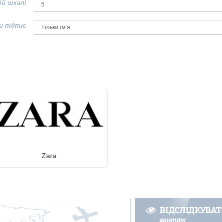
ій шкалі
и підпис
Zara
ВІДСЛІДКУВА
вантаж