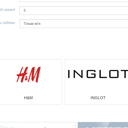
ій шкалі
и підпис
H&M
INGLOT