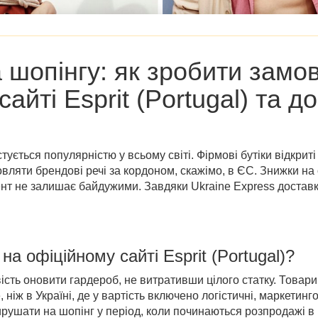
 шопінгу: як зробити замо
айті Esprit (Portugal) та д
ується популярністю у всьому світі. Фірмові бутіки відкрит
вляти брендові речі за кордоном, скажімо, в ЄС. Знижки на о
ент не залишає байдужими. Завдяки Ukraine Express доставк
на офіційному сайті Esprit (Portugal)?
сть оновити гардероб, не витративши цілого статку. Товари
, ніж в Україні, де у вартість включено логістичні, маркетинг
шати на шопінг у період, коли починаються розпродажі в Esp