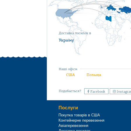
Доставка посилок в
Україну
Наші офіси
США
Польща
Подобається?
Facebook
Instagr
Послуги
Покупка товарів в США
Контейнерне перевезення
Авіаперевезення
Доставка посилок