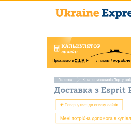
КАЛЬКУЛЯТОР
онлайн
корабле
Проживаю в
літаком
США
Головна
Каталог магазинів Португалі
Доставка з Esprit 
Повернутися до списку сайтів
Мені потрібна допомога в купів