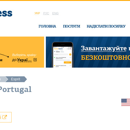
УКР
РУС
ENG
ГОЛОВНА
ПОСЛУГИ
НАДІСЛАТИ ПОСИЛКУ
Виберіть країну:
область:
до
м
у
України
Вінницька
в офісі Ukrain
я
Esprit
Portugal
лі