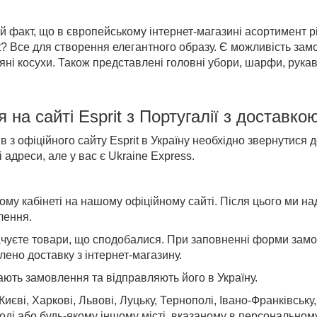
й факт, що в європейському інтернет-магазині асортимент рі
t? Все для створення елегантного образу. Є можливість зам
яні косухи. Також представлені головні убори, шарфи, рукав
на сайті Esprit з Португалії з доставко
в з офіційного сайту Esprit в Україну необхідно звернутися
 адреси, але у вас є Ukraine Express.
му кабінеті на нашому офіційному сайті. Після цього ми на
лення.
ачуєте товари, що сподобалися. При заповненні форми зам
ено доставку з інтернет-магазину.
ють замовлення та відправляють його в Україну.
єві, Харкові, Львові, Луцьку, Тернополі, Івано-Франківську,
оді або будь-якому іншому місті, вказаному в персональному 