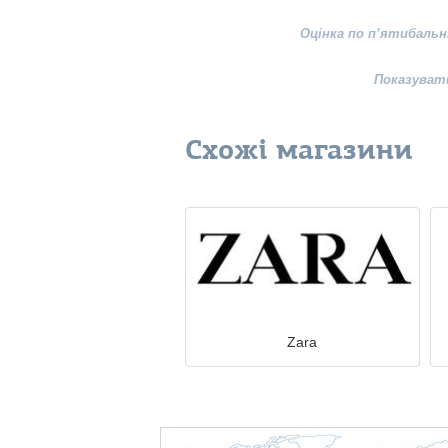
Оцінка по п’ятибальн
Показуват
Схожі магазини
Zara