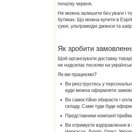
початку червня.
Не можна залишити без уваги і то
бутиках. Що можна купити в Espri
сукні, ультрамодні джинси та шкір
Як зробити замовлення 
Щоб організувати доставку товарі
не надсилає посилки на українські
Як ми працюємо?
Ви реєструєтесь у персонально
куди можна оформляти замов
Ви самостійно обираєте і опл
складу. Саме туди буде оформл
Представники компанії прийма
Ви отримуєте відправлення в Ки
Черкасах, Дніпрі, Одесі, Ужгор