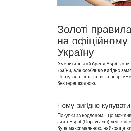
Золоті правила
на офіційному с
Україну
Американський бренд Esprit корист
країни, але особливо вигідно замо
Португалії - вражаючі, а асортим
безперешкодною.
Чому вигідно купувати 
Покупки за кордоном – це можливі
сайті Esprit (Португалія) дешевше
була максимальною, найкраще виру