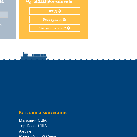
ТИ
ВХІД
для клієнтів
Вхід
Реєстрація
и
Забули пароль?
Каталоги магазинів
Магазини США
Top Deals США
Англія
Європейський Союз