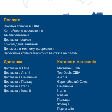
Послуги
Покупка товарів в США
Контейнерне перевезення
Авіаперевезення
Доставка посилок
Консолідація вантажів
Допомога в митному оформленні
Пересилка крупногабаритних вантажів на палубі
Доставка
Каталоги магазинів
Доставка зі США
Магазини США
Доставка з Англії
Top Deals США
Доставка з Німеччини
Англія
Доставка з Польщі
Європейський Союз
Доставка з Італії
Німеччина
Доставка з Іспанії
Італія
Іспанія
Польща
Франція
Португалія