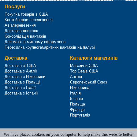
Послуги
Покупка товарів в США
Контейнерне перевезення
Авіаперевезення
Доставка посилок
Консолідація вантажів
Допомога в митному оформленні
Пересилка крупногабаритних вантажів на палубі
Доставка
Каталоги магазинів
Доставка зі США
Магазини США
Доставка з Англії
Top Deals США
Доставка з Німеччини
Англія
Доставка з Польщі
Європейський Союз
Доставка з Італії
Німеччина
Доставка з Іспанії
Італія
Іспанія
Польща
Франція
Португалія
We have placed cookies on your computer to help make this website better.