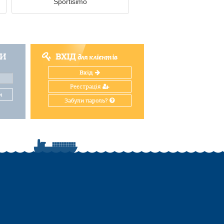
Sportisimo
ТИ
ВХІД
для клієнтів
Вхід
Реєстрація
и
Забули пароль?