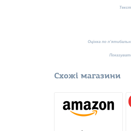
Текст
Оцінка по п’ятибальн
Показуват
Схожі магазини