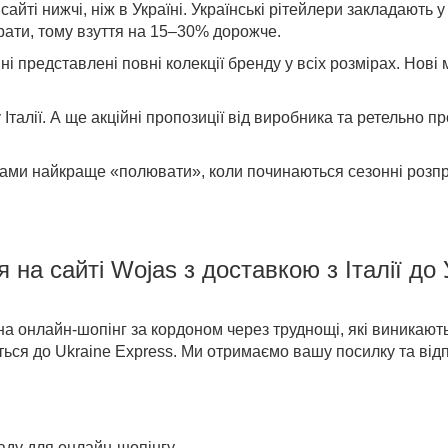
 сайті нижчі, ніж в Україні. Українські рітейлери закладають у
трати, тому взуття на 15–30% дорожче.
ині представлені повні колекції бренду у всіх розмірах. Нові
Італії
.
А ще акційні пропозиції від виробника та ретельно п
ками найкраще «полювати»,
коли починаються сезонні розп
я на
сайті
Wojas
з доставкою
з Італії до
на онлайн-шопінг за кордоном через труднощі, які виникаю
іться до Ukraine Express. Ми отримаємо вашу посилку та відп
:
аду для онлайн-шопінгу.