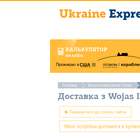
КАЛЬКУЛЯТОР
онлайн
корабле
Проживаю в
літаком
США
Головна
Каталог магазинів Італія
Доставка з Wojas I
Повернутися до списку сайтів
Мені потрібна допомога в купів