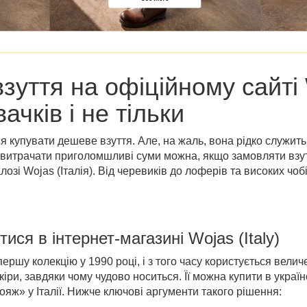
уття на офіційному сайті W
ачків і не тільки
я купувати дешеве взуття. Але, на жаль, вона рідко служит
е витрачати приголомшливі суми можна, якщо замовляти вз
лозі Wojas (Італія)
. Від черевиків до лоферів та високих чо
ися в інтернет-магазині
Wojas (Italy)
першу колекцію у 1990 році, і з того часу користується вели
кіри, завдяки чому чудово носиться. Її можна купити в україн
ояж» у Італії
. Нижче ключові аргументи такого рішення: