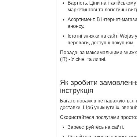
Вартість
. Ціни на італійському
маркетингові та логістичні ви
Асортимент
. В інтернет-магаз
анонсу.
Істотні
знижки
на сайті
Wojas у 
переваги, доступні покупцям.
Порада:
за максимальними зниж
(IT)
- У січні та липні.
Як зробити замовленн
інструкція
Багато новачків не наважуються 
доставки. Щоб уникнути їх, зверн
Скористайтеся послугами просто
Зареєструйтесь на сайті.
Дізнайтесь адресу нашого скл