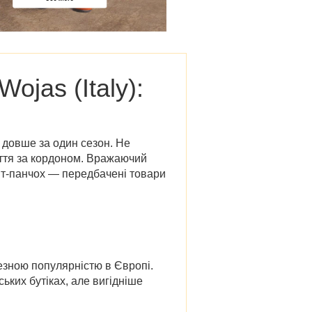
ojas (Italy):
ь довше за один сезон. Не
уття за кордоном. Вражаючий
біт-панчох — передбачені
товари
чезною популярністю в Європі.
ських бутіках, але вигідніше