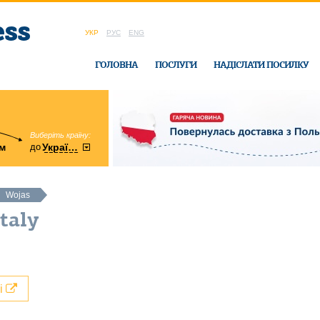
УКР
РУС
ENG
ГОЛОВНА
ПОСЛУГИ
НАДІСЛАТИ ПОСИЛКУ
Виберіть країну:
область:
до
м
у
України
Вінницька
в офісі Ukrain
Wojas
taly
лі