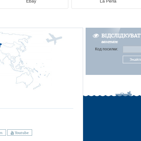
Ebay
La Perla
ВІДСЛІДКУВА
вантаж
Код посилки:
Знайт
am
Youtube