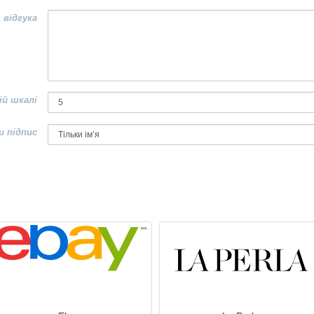
 відгука
ій шкалі
и підпис