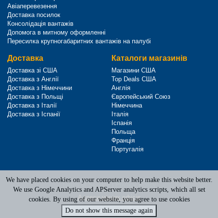
Авіаперевезення
Доставка посилок
Консолідація вантажів
Допомога в митному оформленні
Пересилка крупногабаритних вантажів на палубі
Доставка
Каталоги магазинів
Доставка зі США
Магазини США
Доставка з Англії
Top Deals США
Доставка з Німеччини
Англія
Доставка з Польщі
Європейський Союз
Доставка з Італії
Німеччина
Доставка з Іспанії
Італія
Іспанія
Польща
Франція
Португалія
We have placed cookies on your computer to help make this website better.
Terms of Service
|
Privacy Policy
We use Google Analytics and APServer analytics scripts, which all set
Адреси наших офісів
cookies. By using of our website, you agree to use cookies
Do not show this message again