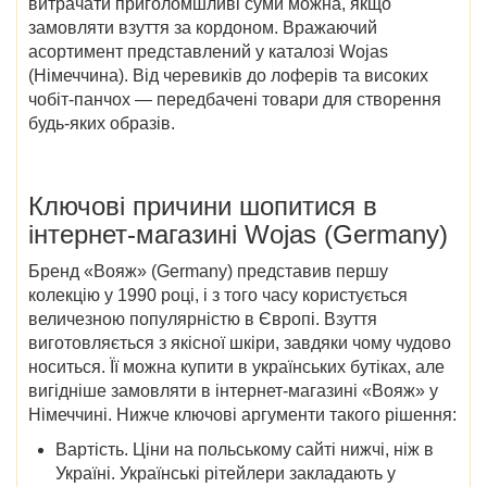
витрачати приголомшливі суми можна, якщо
замовляти взуття за кордоном. Вражаючий
асортимент представлений у
каталозі Wojas
(Німеччина)
. Від черевиків до лоферів та високих
чобіт-панчох — передбачені
товари
для створення
будь-яких образів.
Ключові причини шопитися в
інтернет-магазині
Wojas (Germany)
Бренд «Вояж» (Germany) представив першу
колекцію у 1990 році, і з того часу користується
величезною популярністю в Європі. Взуття
виготовляється з якісної шкіри, завдяки чому чудово
носиться. Її можна купити в українських бутіках, але
вигідніше замовляти в
інтернет-магазині
«
Вояж» у
Німеччині
. Нижче ключові аргументи такого рішення:
Вартість
. Ціни на польському сайті нижчі, ніж в
Україні. Українські рітейлери закладають у