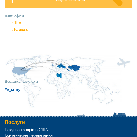
Наші офіси
США
Польща
Доставка посилок в
Україну
Послуги
Покупка товарів в США
Контейнерне перевезення