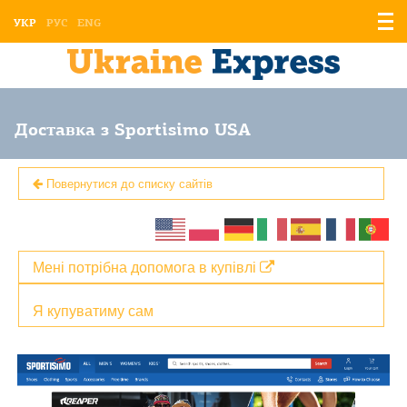
Відо
УКР
РУС
ENG
мен
Доставка з Sportisimo USA
Повернутися до списку сайтів
Мені потрібна допомога в купівлі
Я купуватиму сам