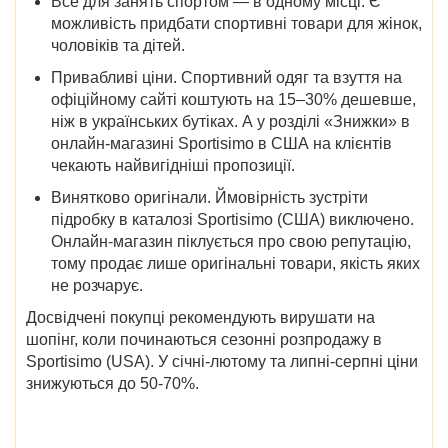
Все для занять спортом — в одному місці
. Є
можливість придбати спортивні товари для жінок,
чоловіків та дітей.
Привабливі ціни
. Спортивний одяг та взуття на
офіційному сайті коштують на 15–30% дешевше,
ніж в українських бутіках. А у розділі «
Знижки
» в
онлайн-магазині
Sportisimo в США
на клієнтів
чекають найвигідніші пропозиції.
Винятково оригінали
. Ймовірність зустріти
підробку в
каталозі Sportisimo (США)
виключено.
Онлайн-магазин піклується про свою репутацію,
тому продає лише оригінальні
товари
, якість яких
не розчарує.
Досвідчені покупці рекомендують вирушати на
шопінг,
коли починаються
сезонні
розпродажу в
Sportisimo (USA)
. У січні-лютому та липні-серпні ціни
знижуються до 50-70%.