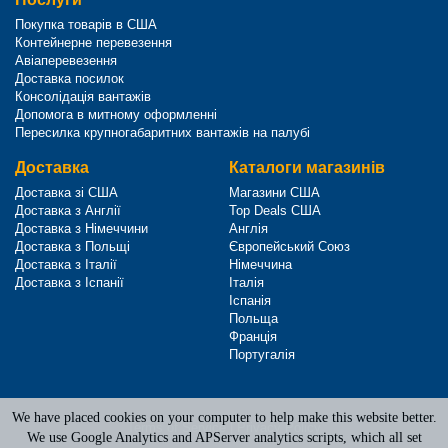
Покупка товарів в США
Контейнерне перевезення
Авіаперевезення
Доставка посилок
Консолідація вантажів
Допомога в митному оформленні
Пересилка крупногабаритних вантажів на палубі
Доставка
Каталоги магазинів
Доставка зі США
Магазини США
Доставка з Англії
Top Deals США
Доставка з Німеччини
Англія
Доставка з Польщі
Європейський Союз
Доставка з Італії
Німеччина
Доставка з Іспанії
Італія
Іспанія
Польща
Франція
Португалія
We have placed cookies on your computer to help make this website better.
Terms of Service
|
Privacy Policy
We use Google Analytics and APServer analytics scripts, which all set