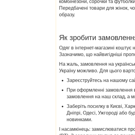
комбінезони, сорочки та футболки
Передбачені
товари
для жінок, ч
образу.
Як зробити замовленн
Одяг в інтернет-магазині коштує н
Зазначимо, що найвигідніші пропоз
На жаль, замовлення на українсь
Україну
можливо. Для цього варто 
Зареєструйтесь на нашому сайт
При оформленні замовлення в 
замовлення на наш склад, а м
Заберіть посилку в
Києві, Харк
Дніпрі, Одесі, Ужгороді
або бу
новинками.
І насамкінець: замислюватися пр