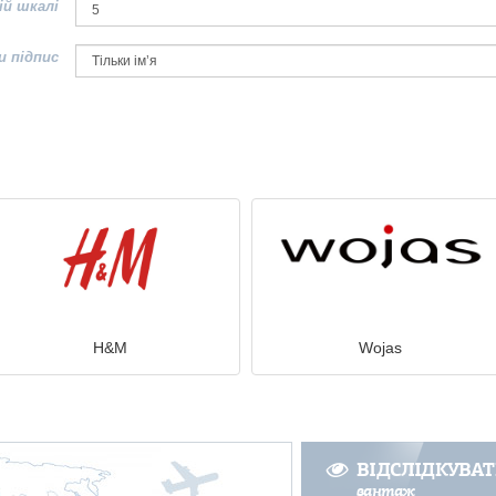
ій шкалі
и підпис
H&M
Wojas
ВІДСЛІДКУВА
вантаж