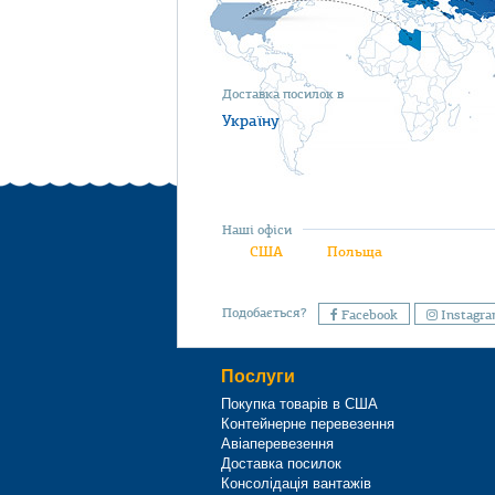
Доставка посилок в
Україну
Наші офіси
США
Польща
Подобається?
Facebook
Instagr
Послуги
Покупка товарів в США
Контейнерне перевезення
Авіаперевезення
Доставка посилок
Консолідація вантажів