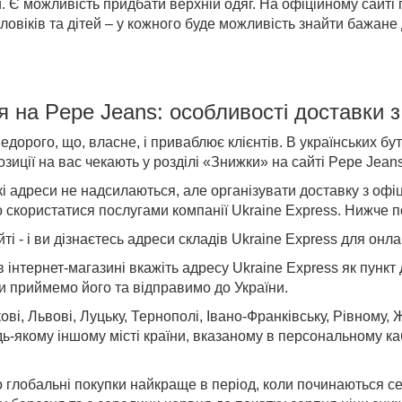
. Є можливість придбати верхній одяг. На офіційному сайті 
оловіків та дітей – у кожного буде можливість знайти бажан
я на Pepe Jeans
: особливості доставки
з
едорого, що, власне, і приваблює клієнтів. В українських бу
иції на вас чекають у розділі «
Знижки
» на сайті
Pepe Jeans
кі адреси не надсилаються, але організувати
доставку
з офіц
скористатися послугами компанії Ukraine Express. Нижче по
і - і ви дізнаєтесь адреси складів Ukraine Express для онл
інтернет-магазині вкажіть адресу Ukraine Express як пункт
и приймемо його та відправимо до України.
ові, Львові, Луцьку, Тернополі, Івано-Франківську, Рівному, 
дь-якому іншому місті країни, вказаному в персональному ка
о глобальні покупки найкраще в період,
коли починаються
се