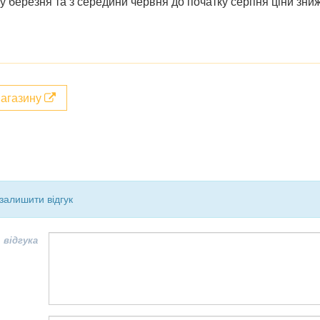
ку березня та з середини червня до початку серпня ціни зн
магазину
залишити відгук
 відгука