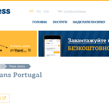
УКР
РУС
ENG
Чат:
Служба підтримки
ГОЛОВНА
ПОСЛУГИ
НАДІСЛАТИ ПОСИЛКУ
Виберіть країну:
область:
до
м
у
України
Вінницька
в офісі Ukrain
я
Pepe Jeans
ans Portugal
лі