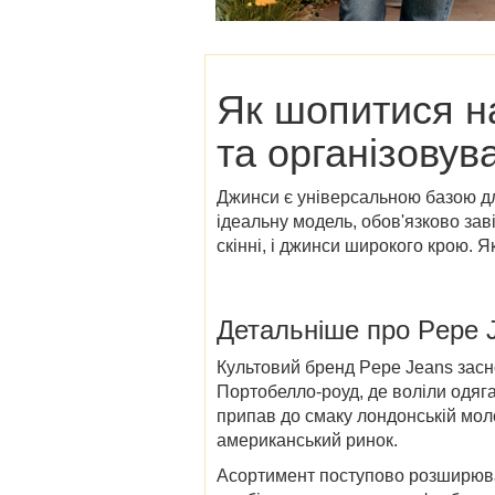
Як шопитися 
та організовув
Джинси є універсальною базою для
ідеальну модель, обов'язково заві
скінні, і джинси широкого крою. 
Детальніше про Pepe J
Культовий бренд Pepe Jeans засн
Портобелло-роуд, де воліли одяга
припав до смаку лондонській моло
американський ринок.
Асортимент поступово розширюва