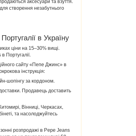
продаються аксесуари та взуття.
е для створення незабутнього
 Португалії в Україну
тиках ціни на 15–30% вищі.
 в Португалії
.
ійного сайту «
Пепе Джинс» в
крокова інструкція:
айн-шопінгу за кордоном.
 доставки. Продавець доставить
Житомирі, Вінниці, Черкасах,
бінеті, та насолоджуйтесь
зонні
розпродажі в Pepe Jeans