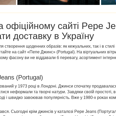
на
офіційному сайті Pepe Je
ати доставку в Україну
 створення щоденних образів: як кежуальних, так і в стилі
тайте на сайт «
Пепе Джинс
»
(Portugal)
. На віртуальних вітр
Якому фасону ви не віддавали б перевагу, асортимент інтерн
eans (Portugal)
ований у 1973 році в Лондоні. Джинси спочатку продавалас
тися неформали та творчі натури. Завдяки своїй простоті, ви
ді і швидко завоював популярність. Вже у 1980-х роках ком
вся. Сьогодні крім джинсів у
каталозі Pepe Jeans (Португал