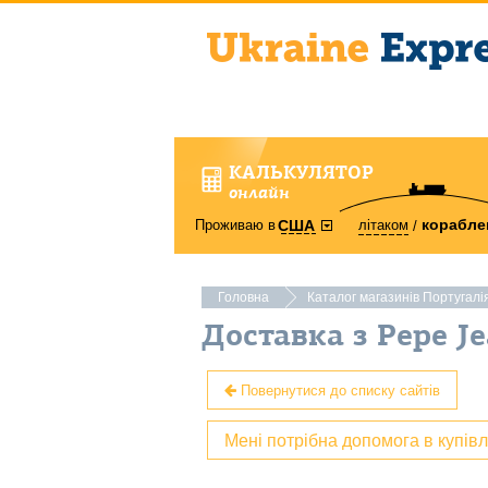
КАЛЬКУЛЯТОР
онлайн
корабле
Проживаю в
літаком
США
Головна
Каталог магазинів Португалі
Доставка з Pepe Je
Повернутися до списку сайтів
Мені потрібна допомога в купів