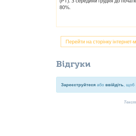
(PT)
. З середини грудня до почат
80%.
Перейти на сторінку інтернет-
Відгуки
Зареєструйтеся
або
ввійдіть
, щоб 
Текст