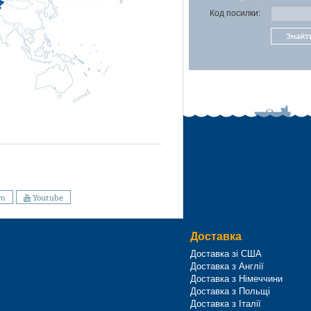
Код посилки:
Знайт
am
Youtube
Доставка
Доставка зі США
Доставка з Англії
Доставка з Німеччини
Доставка з Польщі
Доставка з Італії