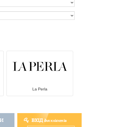
La Perla
ТИ
ВХІД
для клієнтів