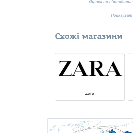
Оцінка по п’ятибальн
Показуват
Схожі магазини
Zara