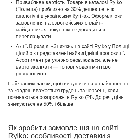
Приваблива вартість
.
Товари
в
каталозі Rylko
(Польща)
приблизно на 30% дешевше, ніж
аналогічні в українських бутіках. Оформляючи
замовлення на європейських онлайн-
майданчиках, покупцям не доводиться
переплачувати.
Акції
. В розділі «
Знижки» на
сайті
Rylko у Польщі
цілий рік представлені найвигідніші пропозиції.
Асортимент регулярно оновлюється, але не
варто зволікати — топові моделі миттєво
розкуповують.
Найкращим часом, щоб вирушити на онлайн-шопінг
за кордон, вважається грудень та червень,
коли
починаються розпродажі в Rylko (Pl)
. До речі, ціни
знижуються на 50% і більше.
Як зробити замовлення на
сайті
Rylko
: особливості доставки
з