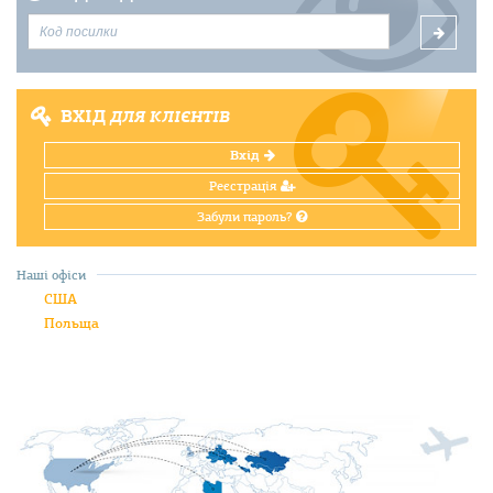
ВХІД
ДЛЯ КЛІЄНТІВ
Вхід
Реєстрація
Забули пароль?
Наші офіси
США
Польща