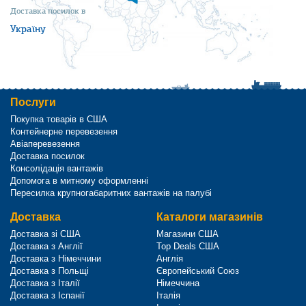
Доставка посилок в
Україну
Послуги
Покупка товарів в США
Контейнерне перевезення
Авіаперевезення
Доставка посилок
Консолідація вантажів
Допомога в митному оформленні
Пересилка крупногабаритних вантажів на палубі
Доставка
Каталоги магазинів
Доставка зі США
Магазини США
Доставка з Англії
Top Deals США
Доставка з Німеччини
Англія
Доставка з Польщі
Європейський Союз
Доставка з Італії
Німеччина
Доставка з Іспанії
Італія