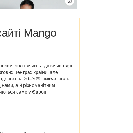
сайті Mango
ночий, чоловічий та дитячий одяг,
ргових центрах країни, але
ордоном на 20–30% нижча, ніж в
інами, а й різноманітним
яються саме у Європі.