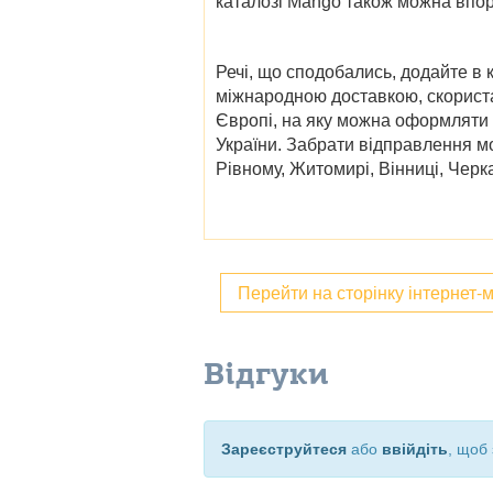
каталозі Mango
також можна впор
Речі, що сподобались, додайте в 
міжнародною доставкою, скориста
Європі, на яку можна оформляти 
України. Забрати відправлення мо
Рівному, Житомирі, Вінниці, Черка
Перейти на сторінку інтернет-
Відгуки
Зареєструйтеся
або
ввійдіть
, щоб 