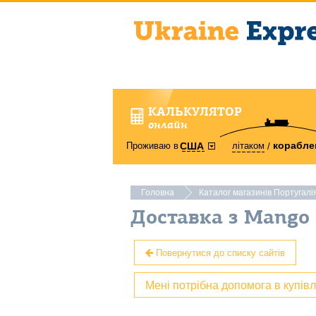
КАЛЬКУЛЯТОР
онлайн
корабле
Проживаю в
літаком
США
Головна
Каталог магазинів Португалі
Доставка з Mango 
Повернутися до списку сайтів
Мені потрібна допомога в купів