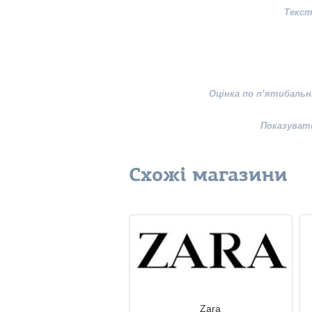
Текст
Оцінка по п’ятибальн
Показуват
Схожі магазини
Zara