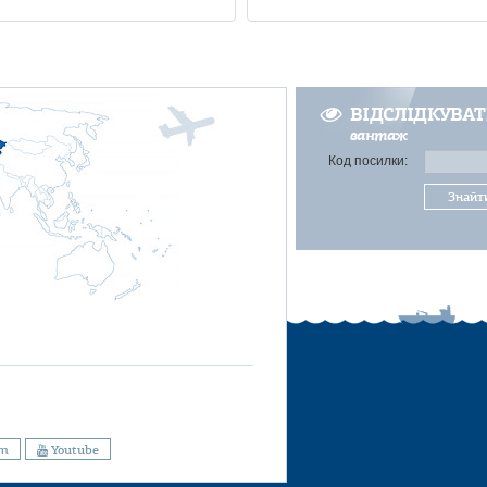
ВІДСЛІДКУВА
вантаж
Код посилки:
Знайт
am
Youtube