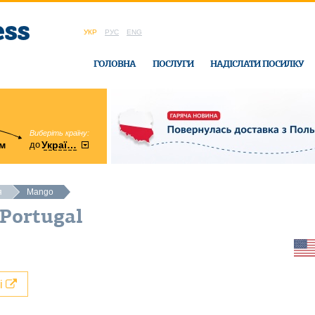
УКР
РУС
ENG
ГОЛОВНА
ПОСЛУГИ
НАДІСЛАТИ ПОСИЛКУ
Виберіть країну:
область:
до
м
у
України
Вінницька
в офісі Ukrain
я
Mango
Portugal
лі