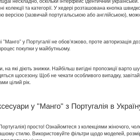
tugal нескладно, оскільки інтерфейс ідентичний українській.
ні колекції та категорії. У хедері розташована кнопка швидк
ю версією (зазвичай португальською або англійською), мож
і "Манго" у Португалії
не обов'язково, проте авторизація до
процес покупки у майбутньому.
ми, на які діють знижки. Найбільш вигідні пропозиції варто ш
дяться щосезону. Щоб не чекати особливого випадку, завіта
ми цілий рік.
сесуари у "Манго" з Португалія в Україн
Португалія)
просто! Ознайомтеся з колекціями жіночого, чоло
 вашому стилю. Використовуйте фільтри щодо моделей, розмір