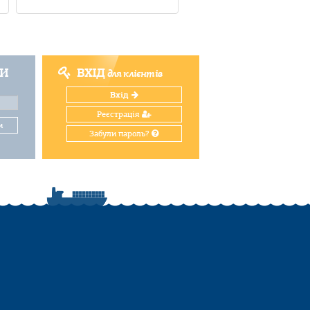
ТИ
ВХІД
для клієнтів
Вхід
Реєстрація
и
Забули пароль?