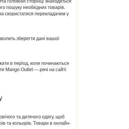
 На головній сторінці знаходиться
ого пошуку необхідних товарів.
на скористатися перекладачем у
зволить зберегти дані вашої
укати в період,
коли починаються
йте
Mango Outlet
— речі на сайті
у
вічого та дитячого одягу, щоб
ів та кольорів. Товари в онлайн-