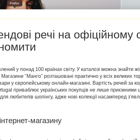
ендові речі на
офіційному 
номити
ений у понад 100 країнах світу. У каталозі можна знайти жі
 Магазини "Манго" розташовані практично у всіх великих то
ари у європейському онлайн-магазині. Вартість речей за к
tugal
приваблює українських покупців не лише приємними ц
ля любителів шопінгу, адже нові колекції насамперед з'явл
 інтернет-магазину