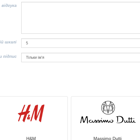
 відгука
ій шкалі
и підпис
H&M
Massimo Dutti