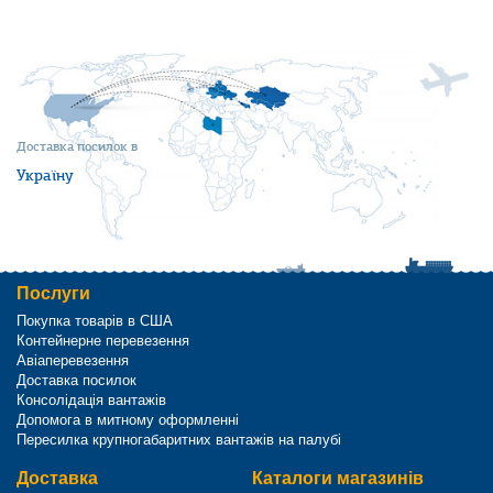
Доставка посилок в
Україну
Послуги
Покупка товарів в США
Контейнерне перевезення
Авіаперевезення
Доставка посилок
Консолідація вантажів
Допомога в митному оформленні
Пересилка крупногабаритних вантажів на палубі
Доставка
Каталоги магазинів