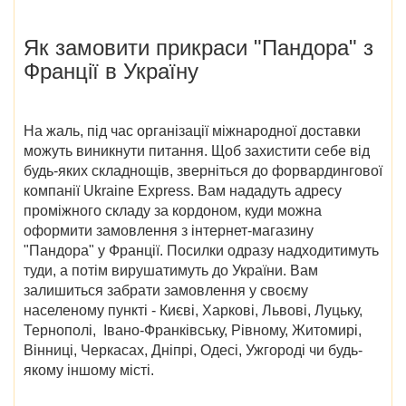
Як замовити
прикраси
"Пандора" з
Франції в Україну
На жаль, під час організації міжнародної доставки
можуть виникнути питання. Щоб захистити себе від
будь-яких складнощів, зверніться до форвардингової
компанії Ukraine Express. Вам нададуть адресу
проміжного складу за кордоном, куди можна
оформити замовлення з
інтернет-магазину
"Пандора" у Франції
. Посилки одразу надходитимуть
туди, а потім вирушатимуть до України. Вам
залишиться забрати замовлення у своєму
населеному пункті -
Києві, Харкові, Львові, Луцьку,
Тернополі, Івано-Франківську, Рівному, Житомирі,
Вінниці, Черкасах, Дніпрі, Одесі, Ужгороді
чи будь-
якому іншому місті.