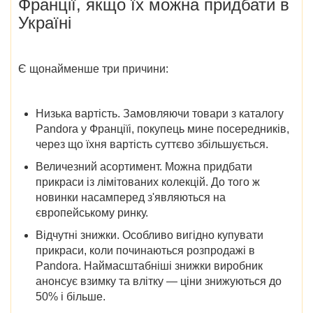
Франції, якщо їх можна придбати в
Україні
Є щонайменше три причини:
Низька вартість
. Замовляючи товари з
каталогу
Pandora у Франціїі
, покупець мине посередників,
через що їхня вартість суттєво збільшується.
Величезний асортимент
. Можна придбати
прикраси із лімітованих колекцій. До того ж
новинки насамперед з'являються на
європейському ринку.
Відчутні знижки
. Особливо вигідно купувати
прикраси,
коли починаються розпродажі в
Pandora
. Наймасштабніші знижки виробник
анонсує взимку та влітку — ціни знижуються до
50% і більше.