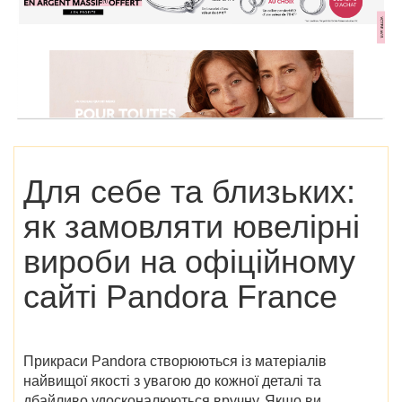
Для себе та близьких:
як замовляти ювелірні
вироби на офіційному
сайті
Pandora France
Прикраси Pandora створюються із матеріалів
найвищої якості з увагою до кожної деталі та
дбайливо удосконалюються вручну. Якщо ви