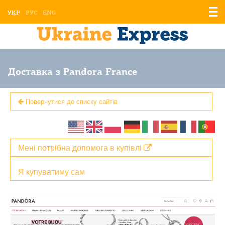
Відо
УКР
РУС
ENG
мен
Доставка з Pandora France
Повернутися до списку сайтів
Мені потрібна допомога в купівлі
Я купуватиму сам