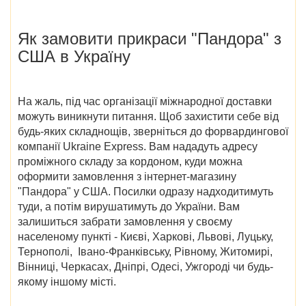
Як замовити
прикраси
"Пандора" з
США в Україну
На жаль, під час організації міжнародної доставки
можуть виникнути питання. Щоб захистити себе від
будь-яких складнощів, зверніться до форвардингової
компанії Ukraine Express. Вам нададуть адресу
проміжного складу за кордоном, куди можна
оформити замовлення з
інтернет-магазину
"Пандора" у США
. Посилки одразу надходитимуть
туди, а потім вирушатимуть до України. Вам
залишиться забрати замовлення у своєму
населеному пункті -
Києві, Харкові, Львові, Луцьку,
Тернополі, Івано-Франківську, Рівному, Житомирі,
Вінниці, Черкасах, Дніпрі, Одесі, Ужгороді
чи будь-
якому іншому місті.