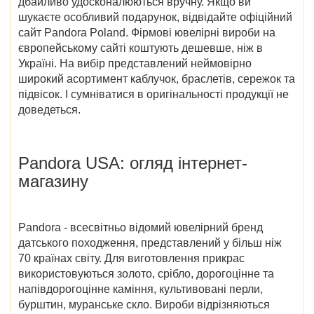
дбайливо удосконалюються вручну. Якщо ви
шукаєте особливий подарунок, відвідайте
офіційний
сайт Pandora Poland
. Фірмові ювелірні вироби на
європейському сайті коштують дешевше, ніж в
Україні. На вибір представлений неймовірно
широкий асортимент каблучок, браслетів, сережок та
підвісок. І сумніватися в оригінальності продукції не
доведеться.
Pandora USA
: огляд інтернет-
магазину
Pandora - всесвітньо відомий ювелірний бренд
датського походження, представлений у більш ніж
70 країнах світу. Для виготовлення прикрас
використовуються золото, срібло, дорогоцінне та
напівдорогоцінне каміння, культивовані перли,
бурштин, муранське скло. Вироби відрізняються