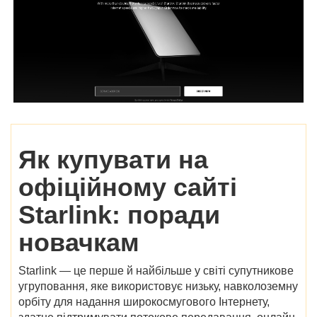
Як купувати на
офіційному сайті
Starlink: поради
новачкам
Starlink — це перше й найбільше у світі супутникове
угруповання, яке використовує низьку, навколоземну
орбіту для надання широкосмугового Інтернету,