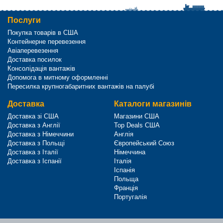
Послуги
Покупка товарів в США
Контейнерне перевезення
Авіаперевезення
Доставка посилок
Консолідація вантажів
Допомога в митному оформленні
Пересилка крупногабаритних вантажів на палубі
Доставка
Каталоги магазинів
Доставка зі США
Магазини США
Доставка з Англії
Top Deals США
Доставка з Німеччини
Англія
Доставка з Польщі
Європейський Союз
Доставка з Італії
Німеччина
Доставка з Іспанії
Італія
Іспанія
Польща
Франція
Португалія