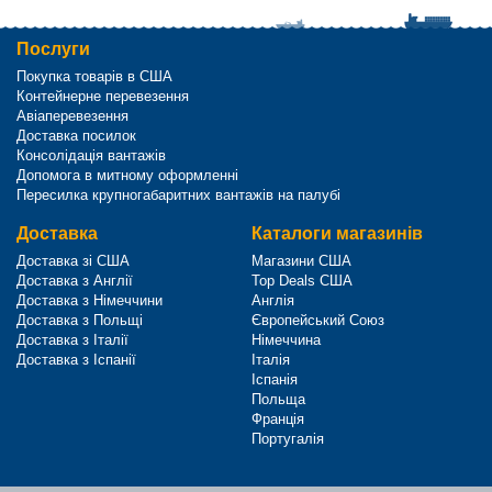
Послуги
Покупка товарів в США
Контейнерне перевезення
Авіаперевезення
Доставка посилок
Консолідація вантажів
Допомога в митному оформленні
Пересилка крупногабаритних вантажів на палубі
Доставка
Каталоги магазинів
Доставка зі США
Магазини США
Доставка з Англії
Top Deals США
Доставка з Німеччини
Англія
Доставка з Польщі
Європейський Союз
Доставка з Італії
Німеччина
Доставка з Іспанії
Італія
Іспанія
Польща
Франція
Португалія