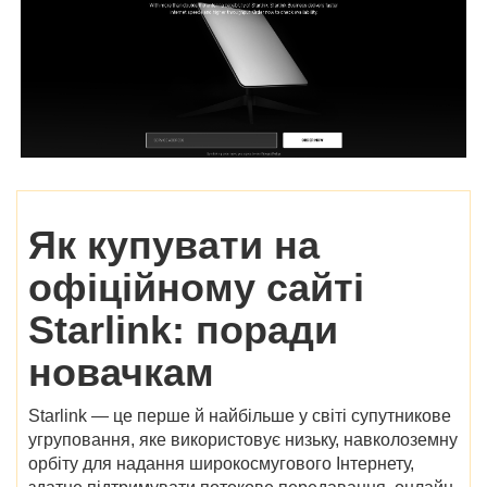
Як купувати на
офіційному сайті
Starlink: поради
новачкам
Starlink — це перше й найбільше у світі супутникове
угруповання, яке використовує низьку, навколоземну
орбіту для надання широкосмугового Інтернету,