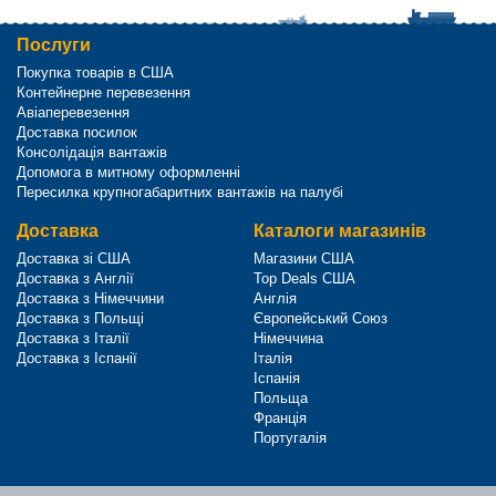
Послуги
Покупка товарів в США
Контейнерне перевезення
Авіаперевезення
Доставка посилок
Консолідація вантажів
Допомога в митному оформленні
Пересилка крупногабаритних вантажів на палубі
Доставка
Каталоги магазинів
Доставка зі США
Магазини США
Доставка з Англії
Top Deals США
Доставка з Німеччини
Англія
Доставка з Польщі
Європейський Союз
Доставка з Італії
Німеччина
Доставка з Іспанії
Італія
Іспанія
Польща
Франція
Португалія