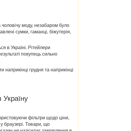
а чоловічу моду, незабаром було
влені сумки, гаманці, біжутерія,
ся в Україні. Рітейлери
результаті покупець сильно
ти наприкінці грудня та наприкінці
в Україну
икористовуючи фільтри щодо ціни,
у браузері. Товари, що
агазин не надсилає замовлення в