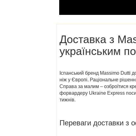
Доставка з
Mas
українським п
Іспанський бренд Massimo Dutti д
ніж у Європі. Раціональне рішен
Справа за малим – озброїтися кре
форвардеру Ukraine Express посил
тижнів.
Переваги доставки з
о