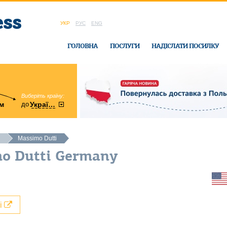
УКР
РУС
ENG
ГОЛОВНА
ПОСЛУГИ
НАДІСЛАТИ ПОСИЛКУ
Виберіть країну:
область:
до
м
у
України
Вінницька
в офісі Ukrain
Massimo Dutti
mo Dutti Germany
лі