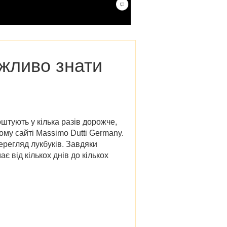
ажливо знати
оштують у кілька разів дорожче,
ому сайті Massimo Dutti Germany
.
ерегляд лукбуків. Завдяки
 від кількох днів до кількох