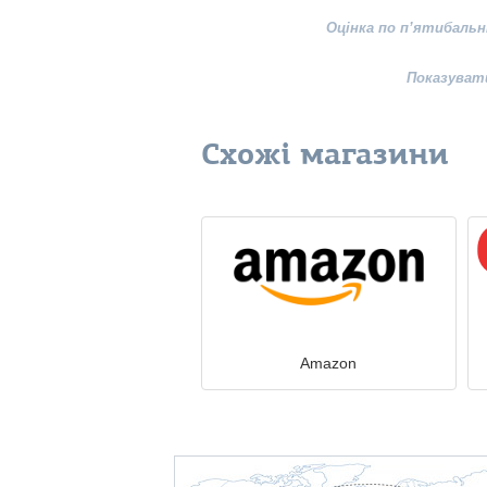
Оцінка по п’ятибальн
Показуват
Схожі магазини
Amazon