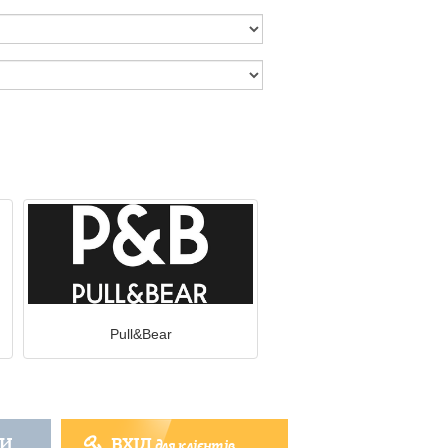
Pull&Bear
ТИ
ВХІД
для клієнтів