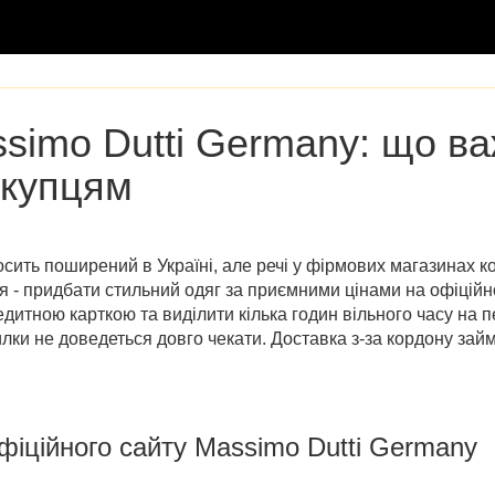
simo Dutti Germany
: що в
окупцям
осить поширений в Україні, але речі у фірмових магазинах к
ня - придбати стильний одяг за приємними цінами на
офіційн
дитною карткою та виділити кілька годин вільного часу на п
ки не доведеться довго чекати. Доставка з-за кордону займає
фіційного сайту Massimo Dutti Germany