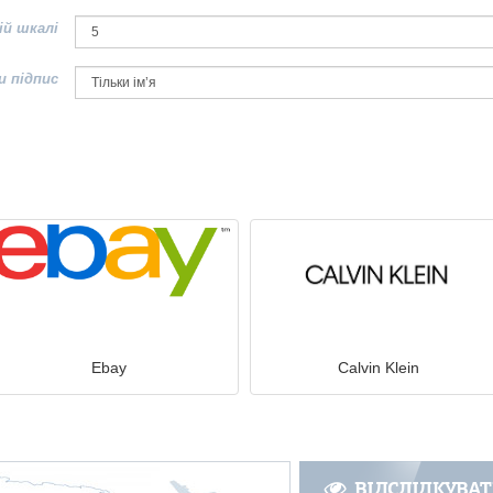
ій шкалі
и підпис
Ebay
Calvin Klein
ВІДСЛІДКУВА