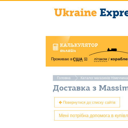
КАЛЬКУЛЯТОР
онлайн
корабле
Проживаю в
літаком
США
Головна
Каталог магазинів Німеччина
Доставка з Massi
Повернутися до списку сайтів
Мені потрібна допомога в купів