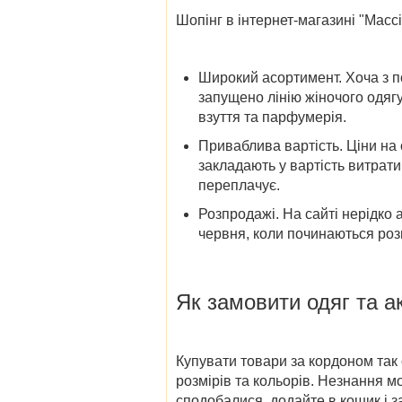
Шопінг в
інтернет-магазині "Массі
Широкий асортимент
. Хоча з 
запущено лінію жіночого одягу
взуття та парфумерія.
Приваблива вартість
. Ціни на
закладають у вартість витрати
переплачує.
Розпродажі
. На сайті нерідко
червня,
коли починаються роз
Як замовити
одяг та а
Купувати товари за кордоном так с
розмірів та кольорів. Незнання 
сподобалися, додайте в кошик і 