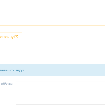
магазину
залишити відгук
 відгука