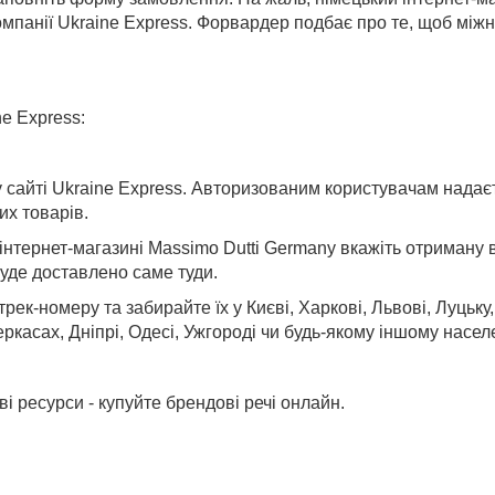
компанії Ukraine Express. Форвардер подбає про те, щоб мі
e Express:
 сайті Ukraine Express. Авторизованим користувачам надаєт
х товарів.
нтернет-магазині Massimo Dutti Germany вкажіть отриману в 
буде доставлено саме туди.
трек-номеру та забирайте їх у
Києві, Харкові, Львові, Луцьку
ркасах, Дніпрі, Одесі, Ужгороді
чи будь-якому іншому населе
і ресурси - купуйте брендові речі онлайн.