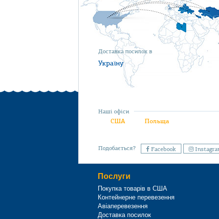
Доставка посилок в
Україну
Наші офіси
США
Польща
Подобається?
Facebook
Instagr
Послуги
Покупка товарів в США
Контейнерне перевезення
Авіаперевезення
Доставка посилок