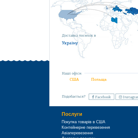
Доставка посилок в
Україну
Наші офіси
США
Польща
Подобається?
Facebook
Instagr
Послуги
Покупка товарів в США
Контейнерне перевезення
Авіаперевезення