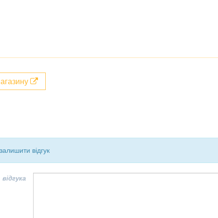
магазину
залишити відгук
 відгука