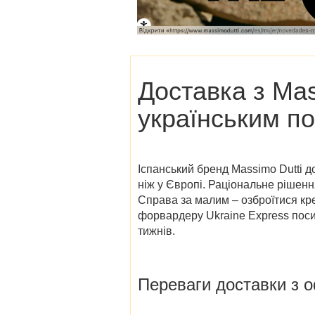
Доставка з
Mas
українським п
Іспанський бренд Massimo Dutti д
ніж у Європі. Раціональне рішен
Справа за малим – озброїтися кре
форвардеру Ukraine Express посил
тижнів.
Переваги доставки з
о