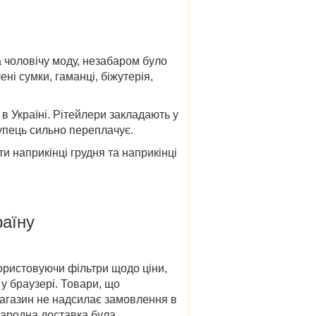
а чоловічу моду, незабаром було
ні сумки, гаманці, біжутерія,
 в Україні. Рітейлери закладають у
купець сильно переплачує.
ти наприкінці грудня та наприкінці
раїну
икористовуючи фільтри щодо ціни,
у браузері. Товари, що
магазин не надсилає замовлення в
жнародна доставка була