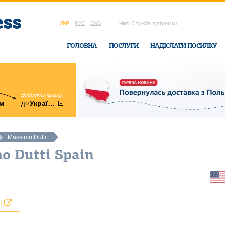
УКР
РУС
ENG
Чат:
Служба підтримки
ГОЛОВНА
ПОСЛУГИ
НАДІСЛАТИ ПОСИЛКУ
Виберіть країну:
область:
до
м
у
України
Вінницька
в офісі Ukrain
Massimo Dutti
o Dutti Spain
лі