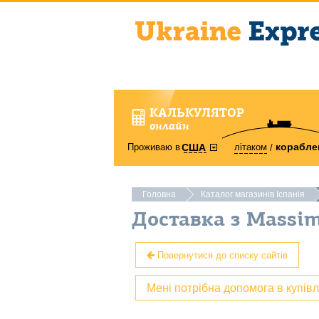
КАЛЬКУЛЯТОР
онлайн
корабле
Проживаю в
літаком
США
Головна
Каталог магазинів Іспанія
Доставка з Massim
Повернутися до списку сайтів
Мені потрібна допомога в купів