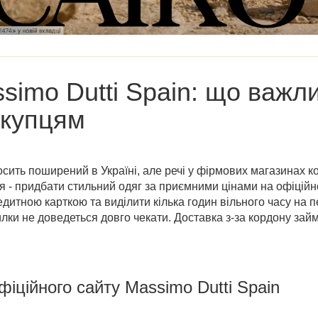
simo Dutti Spain
: що важл
окупцям
осить поширений в Україні, але речі у фірмових магазинах к
ня - придбати стильний одяг за приємними цінами на
офіційн
дитною карткою та виділити кілька годин вільного часу на п
ки не доведеться довго чекати. Доставка з-за кордону займає
фіційного сайту Massimo Dutti Spain