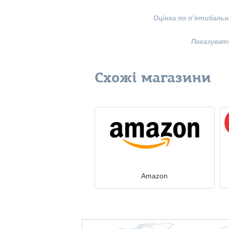
Оцінка по п’ятибальн
Показуват
Схожі магазини
Amazon