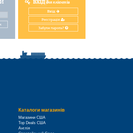
ТИ
ВХІД
для клієнтів
Вхід
Реєстрація
и
Забули пароль?
Каталоги магазинів
Магазини США
Top Deals США
Англія