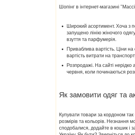
Шопінг в
інтернет-магазині "Массім
Широкий асортимент
. Хоча з 
запущено лінію жіночого одягу
взуття та парфумерія.
Приваблива вартість
. Ціни на
вартість витрати на транспорт
Розпродажі
. На сайті нерідко
червня,
коли починаються роз
Як замовити
одяг та а
Купувати товари за кордоном так с
розмірів та кольорів. Незнання 
сподобалися, додайте в кошик і 
Україну. Як бути? Зверніться до 