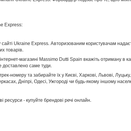
e Express:
 сайті Ukraine Express. Авторизованим користувачам надаєт
х товарів.
тернет-магазині Massimo Dutti Spain вкажіть отриману в каб
е доставлено саме туди.
трек-номеру та забирайте їх у
Києві, Харкові, Львові, Луцьку
ркасах, Дніпрі, Одесі, Ужгороді
чи будь-якому іншому населе
і ресурси - купуйте брендові речі онлайн.