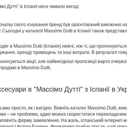
о Дутті" в Іспанії
несе чимало вигод:
початку свого існування бренд був орієнтований виключно н
. Сьогодні у
каталозі Massimo Dutti в Іспанії
також представле
 одяг в
Massimo Dutti (Іспанія)
нижчі, ніж ті, що пропонуються
ування, оренду приміщень та інші витрати. В результаті по
 анонсуються акції, але найвигідніші пропозиції варто очікува
продажі в Massimo Dutti
.
ксесуари
в "Массімо Дутті" з Іспанії в Ук
амо просто, як і вигідно. Вивчіть каталог Massimo Dutti, в
мови – не проблема, адже можна скористатися перекладачем 
заповніть форму замовлення. На жаль, іспанський інтернет-
компанії Ukraine Express. Форвардер подбає про те, щоб мі