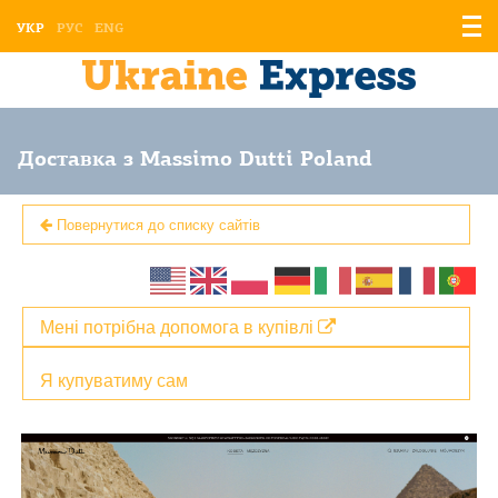
Відо
УКР
РУС
ENG
мен
Доставка з Massimo Dutti Poland
Повернутися до списку сайтів
Мені потрібна допомога в купівлі
Я купуватиму сам