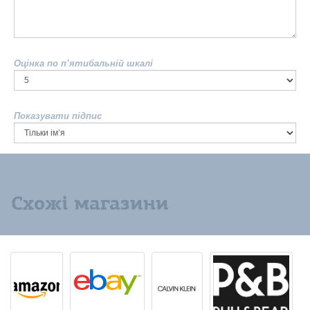
Оцінка по п’ятибальній шкалі
Показувати підпис
Схожі магазини