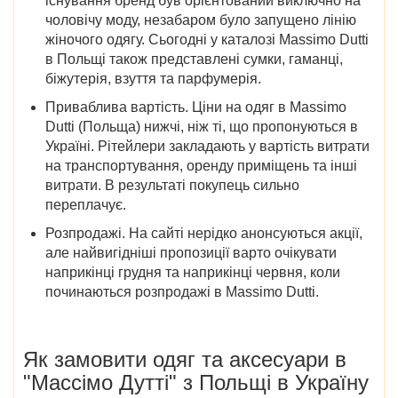
існування бренд був орієнтований виключно на
чоловічу моду, незабаром було запущено лінію
жіночого одягу. Сьогодні у
каталозі Massimo Dutti
в Польщі
також представлені сумки, гаманці,
біжутерія, взуття та парфумерія.
Приваблива вартість
. Ціни на одяг в
Massimo
Dutti (Польща)
нижчі, ніж ті, що пропонуються в
Україні. Рітейлери закладають у вартість витрати
на транспортування, оренду приміщень та інші
витрати. В результаті покупець сильно
переплачує.
Розпродажі
. На сайті нерідко анонсуються акції,
але найвигідніші пропозиції варто очікувати
наприкінці грудня та наприкінці червня,
коли
починаються розпродажі в Massimo Dutti
.
Як замовити
одяг та аксесуари
в
"Массімо Дутті" з Польщі в Україну