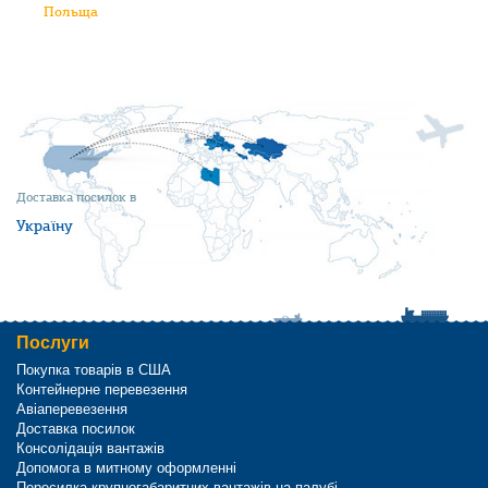
Польща
Доставка посилок в
Україну
Послуги
Покупка товарів в США
Контейнерне перевезення
Авіаперевезення
Доставка посилок
Консолідація вантажів
Допомога в митному оформленні
Пересилка крупногабаритних вантажів на палубі