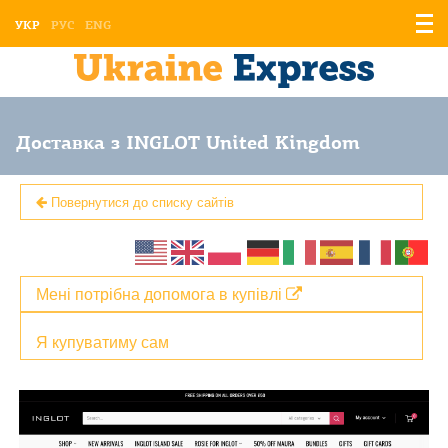
Відо
УКР
РУС
ENG
мен
Доставка з INGLOT United Kingdom
Повернутися до списку сайтів
Мені потрібна допомога в купівлі
Я купуватиму сам