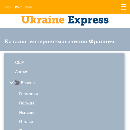
Отоб
УКР
РУС
ENG
мен
Каталог интернет-магазинов Франция
США
Англия
Европа
Германия
Польща
Испания
Италия