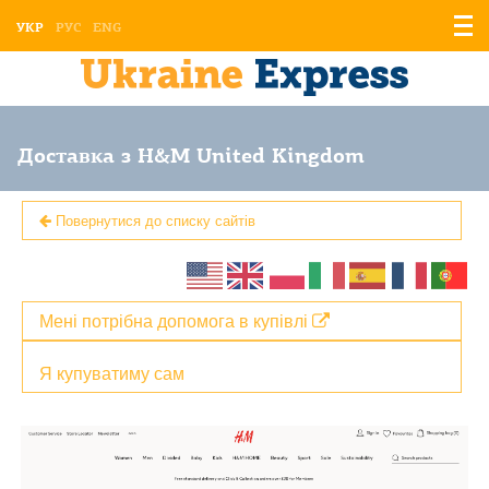
Відо
УКР
РУС
ENG
мен
Доставка з H&M United Kingdom
Повернутися до списку сайтів
Мені потрібна допомога в купівлі
Я купуватиму сам