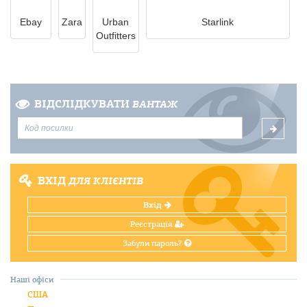
Ebay
Zara
Urban
Starlink
Outfitters
ВІДСЛІДКУВАТИ
ВАНТАЖ
ВХІД
ДЛЯ КЛІЄНТІВ
Вхід
Реєстрація
Забули пароль?
Наші офіси
США