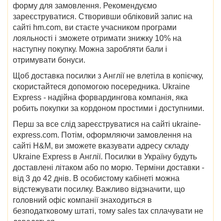
форму для замовлення. Рекомендуємо
зареєструватися. Створивши обліковий запис на
сайті hm.com, ви стаєте учасником програми
лояльності і зможете отримати знижку 10% на
наступну покупку. Можна заробляти бали і
отримувати бонуси.
Щоб доставка посилки з Англії не влетіла в копієчку,
скористайтеся допомогою посередника. Ukraine
Express - надійна форвардингова компанія, яка
робить покупки за кордоном простими і доступними.
Перш за все слід зареєструватися на сайті ukraine-
express.com. Потім, оформляючи замовлення на
сайті H&M, ви зможете вказувати адресу складу
Ukraine Express в Англії. Посилки в Україну будуть
доставлені літаком або по морю. Терміни доставки -
від 3 до 42 днів. В особистому кабінеті можна
відстежувати посилку. Важливо відзначити, що
головний офіс компанії знаходиться в
безподатковому штаті, тому sales tax сплачувати не