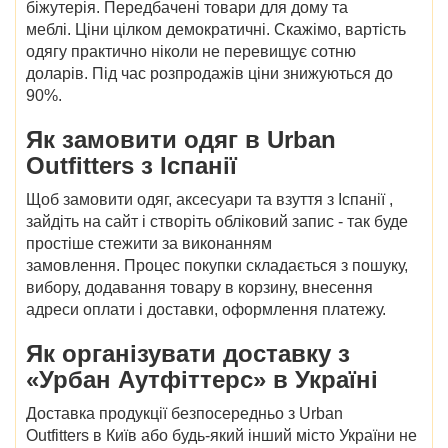
біжутерія. Передбачені товари для дому та
меблі.
Ціни
цілком демократичні. Скажімо, вартість
одягу практично ніколи не перевищує сотню
доларів. Під час розпродажів ціни знижуються до
90%.
Як
замовити одяг в
Urban
Outfitters
з
Іспанії
Щоб
замовити
одяг, аксесуари та взуття
з Іспанії
,
зайдіть на сайт і створіть обліковий запис - так буде
простіше стежити за виконанням
замовлення. Процес покупки складається з пошуку,
вибору, додавання товару в корзину, внесення
адреси оплати і доставки, оформлення платежу.
Як організувати
доставку з
«Урбан Аутфіттерс» в Україні
Доставка продукції безпосередньо з Urban
Outfitters в Київ або будь-який інший місто
України
не