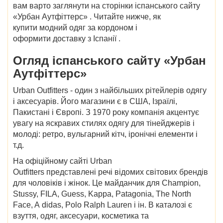
вам варто заглянути на сторінки іспанського
сайту
«Урбан Аутфіттерс»
. Читайте нижче,
як
купити
модний одяг
за кордоном
і
оформити
доставку з Іспанії
.
Огляд
іспанського сайту «Урбан
Аутфіттерс»
Urban Outfitters - один з найбільших рітейлерів одягу
і аксесуарів. Його магазини є в США, Ізраїлі,
Пакистані і Європі. З 1970 року компанія акцентує
увагу на яскравих стилях одягу для тінейджерів і
молоді: ретро, вульгарний кітч, іронічні елементи і
т.д.
На
офіційному сайті Urban
Outfitters
представлені речі відомих світових брендів
для чоловіків і жінок. Це майданчик для Champion,
Stussy, FILA, Guess, Kappa, Patagonia, The North
Face, A didas, Polo Ralph Lauren і ін. В
каталозі
є
взуття, одяг, аксесуари, косметика та