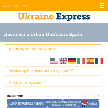
Відо
УКР
РУС
ENG
мен
Доставка з Urban Outfitters Spain
Повернутися до списку сайтів
Мені потрібна допомога в купівлі
Я купуватиму сам