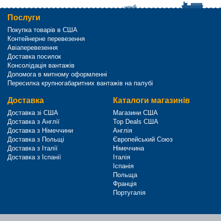
Послуги
Покупка товарів в США
Контейнерне перевезення
Авіаперевезення
Доставка посилок
Консолідація вантажів
Допомога в митному оформленні
Пересилка крупногабаритних вантажів на палубі
Доставка
Каталоги магазинів
Доставка зі США
Магазини США
Доставка з Англії
Top Deals США
Доставка з Німеччини
Англія
Доставка з Польщі
Європейський Союз
Доставка з Італії
Німеччина
Доставка з Іспанії
Італія
Іспанія
Польща
Франція
Португалія